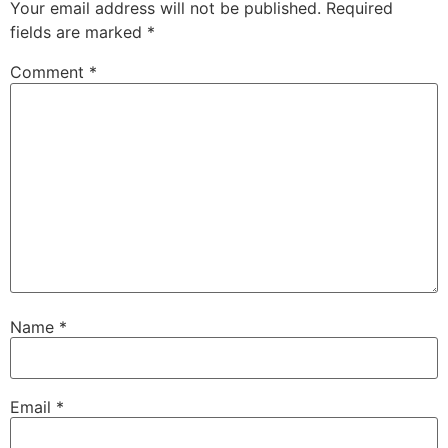
Your email address will not be published.
Required
fields are marked
*
Comment
*
Name
*
Email
*