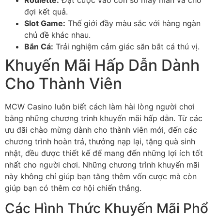
đợi kết quả.
Slot Game:
Thế giới đầy màu sắc với hàng ngàn
chủ đề khác nhau.
Bắn Cá:
Trải nghiệm cảm giác săn bắt cá thú vị.
Khuyến Mãi Hấp Dẫn Dành
Cho Thành Viên
MCW Casino luôn biết cách làm hài lòng người chơi
bằng những chương trình khuyến mãi hấp dẫn. Từ các
ưu đãi chào mừng dành cho thành viên mới, đến các
chương trình hoàn trả, thưởng nạp lại, tặng quà sinh
nhật, đều được thiết kế để mang đến những lợi ích tốt
nhất cho người chơi. Những chương trình khuyến mãi
này không chỉ giúp bạn tăng thêm vốn cược mà còn
giúp bạn có thêm cơ hội chiến thắng.
Các Hình Thức Khuyến Mãi Phổ