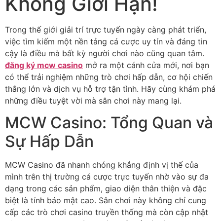
Không Giới Hạn!
Trong thế giới giải trí trực tuyến ngày càng phát triển,
việc tìm kiếm một nền tảng cá cược uy tín và đáng tin
cậy là điều mà bất kỳ người chơi nào cũng quan tâm.
đăng ký mcw casino
mở ra một cánh cửa mới, nơi bạn
có thể trải nghiệm những trò chơi hấp dẫn, cơ hội chiến
thắng lớn và dịch vụ hỗ trợ tận tình. Hãy cùng khám phá
những điều tuyệt vời mà sân chơi này mang lại.
MCW Casino: Tổng Quan và
Sự Hấp Dẫn
MCW Casino đã nhanh chóng khẳng định vị thế của
mình trên thị trường cá cược trực tuyến nhờ vào sự đa
dạng trong các sản phẩm, giao diện thân thiện và đặc
biệt là tính bảo mật cao. Sân chơi này không chỉ cung
cấp các trò chơi casino truyền thống mà còn cập nhật