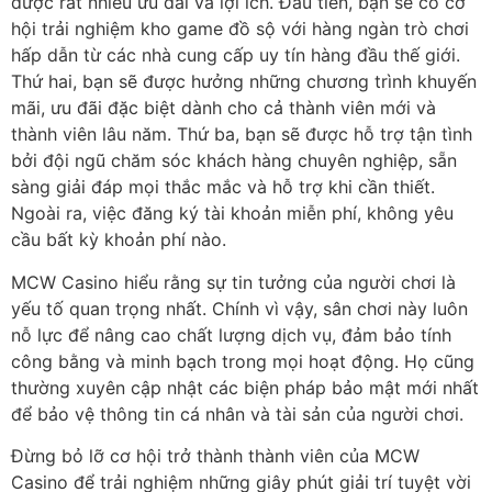
được rất nhiều ưu đãi và lợi ích. Đầu tiên, bạn sẽ có cơ
hội trải nghiệm kho game đồ sộ với hàng ngàn trò chơi
hấp dẫn từ các nhà cung cấp uy tín hàng đầu thế giới.
Thứ hai, bạn sẽ được hưởng những chương trình khuyến
mãi, ưu đãi đặc biệt dành cho cả thành viên mới và
thành viên lâu năm. Thứ ba, bạn sẽ được hỗ trợ tận tình
bởi đội ngũ chăm sóc khách hàng chuyên nghiệp, sẵn
sàng giải đáp mọi thắc mắc và hỗ trợ khi cần thiết.
Ngoài ra, việc đăng ký tài khoản miễn phí, không yêu
cầu bất kỳ khoản phí nào.
MCW Casino hiểu rằng sự tin tưởng của người chơi là
yếu tố quan trọng nhất. Chính vì vậy, sân chơi này luôn
nỗ lực để nâng cao chất lượng dịch vụ, đảm bảo tính
công bằng và minh bạch trong mọi hoạt động. Họ cũng
thường xuyên cập nhật các biện pháp bảo mật mới nhất
để bảo vệ thông tin cá nhân và tài sản của người chơi.
Đừng bỏ lỡ cơ hội trở thành thành viên của MCW
Casino để trải nghiệm những giây phút giải trí tuyệt vời