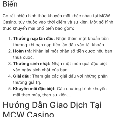
Biến
Có rất nhiều hình thức khuyến mãi khác nhau tại MCW
Casino, tùy thuộc vào thời điểm và sự kiện. Một số hình
thức khuyến mãi phổ biến bao gồm:
Thưởng nạp lần đầu:
Nhận thêm một khoản tiền
thưởng khi bạn nạp tiền lần đầu vào tài khoản.
Hoàn trả:
Nhận lại một phần số tiền cược nếu bạn
thua cuộc.
Thưởng sinh nhật:
Nhận một món quà đặc biệt
vào ngày sinh nhật của bạn.
Giải đấu:
Tham gia các giải đấu với những phần
thưởng giá trị.
Khuyến mãi đặc biệt:
Các chương trình khuyến
mãi theo mùa, theo sự kiện,…
Hướng Dẫn Giao Dịch Tại
MCW Casino