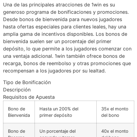
Una de las principales atracciones de 1win es su
generoso programa de bonificaciones y promociones.
Desde bonos de bienvenida para nuevos jugadores
hasta ofertas especiales para clientes leales, hay una
amplia gama de incentivos disponibles. Los bonos de
bienvenida suelen ser un porcentaje del primer
depósito, lo que permite a los jugadores comenzar con
una ventaja adicional. 1win también ofrece bonos de
recarga, bonos de reembolso y otras promociones que
recompensan a los jugadores por su lealtad.
Tipo de Bonificación
Descripción
Requisitos de Apuesta
Bono de
Hasta un 200% del
35x el monto
Bienvenida
primer depósito
del bono
Bono de
Un porcentaje del
40x el monto