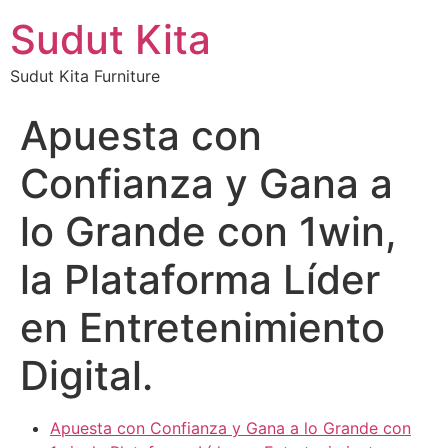
Sudut Kita
Sudut Kita Furniture
Apuesta con
Confianza y Gana a
lo Grande con 1win,
la Plataforma Líder
en Entretenimiento
Digital.
Apuesta con Confianza y Gana a lo Grande con