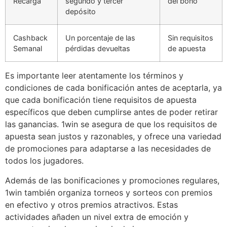
Recarga
segundo y tercer
del bono
depósito
Cashback
Un porcentaje de las
Sin requisitos
Semanal
pérdidas devueltas
de apuesta
Es importante leer atentamente los términos y
condiciones de cada bonificación antes de aceptarla, ya
que cada bonificación tiene requisitos de apuesta
específicos que deben cumplirse antes de poder retirar
las ganancias. 1win se asegura de que los requisitos de
apuesta sean justos y razonables, y ofrece una variedad
de promociones para adaptarse a las necesidades de
todos los jugadores.
Además de las bonificaciones y promociones regulares,
1win también organiza torneos y sorteos con premios
en efectivo y otros premios atractivos. Estas
actividades añaden un nivel extra de emoción y