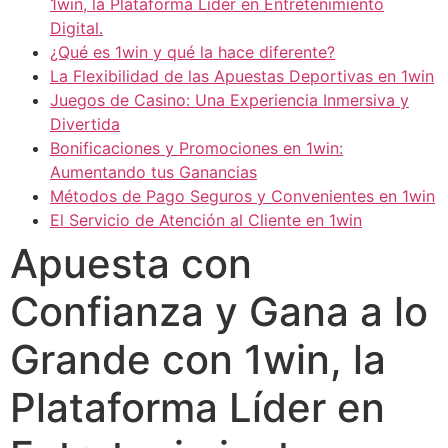
1win, la Plataforma Líder en Entretenimiento
Digital.
¿Qué es 1win y qué la hace diferente?
La Flexibilidad de las Apuestas Deportivas en 1win
Juegos de Casino: Una Experiencia Inmersiva y
Divertida
Bonificaciones y Promociones en 1win:
Aumentando tus Ganancias
Métodos de Pago Seguros y Convenientes en 1win
El Servicio de Atención al Cliente en 1win
Apuesta con
Confianza y Gana a lo
Grande con 1win, la
Plataforma Líder en