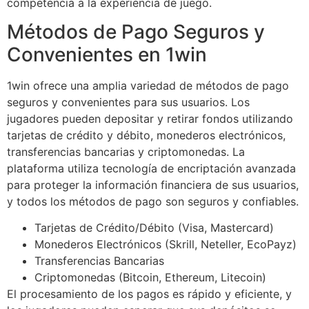
competencia a la experiencia de juego.
Métodos de Pago Seguros y
Convenientes en 1win
1win ofrece una amplia variedad de métodos de pago
seguros y convenientes para sus usuarios. Los
jugadores pueden depositar y retirar fondos utilizando
tarjetas de crédito y débito, monederos electrónicos,
transferencias bancarias y criptomonedas. La
plataforma utiliza tecnología de encriptación avanzada
para proteger la información financiera de sus usuarios,
y todos los métodos de pago son seguros y confiables.
Tarjetas de Crédito/Débito (Visa, Mastercard)
Monederos Electrónicos (Skrill, Neteller, EcoPayz)
Transferencias Bancarias
Criptomonedas (Bitcoin, Ethereum, Litecoin)
El procesamiento de los pagos es rápido y eficiente, y