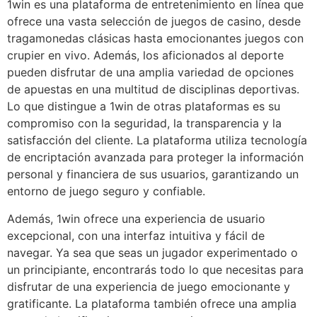
1win es una plataforma de entretenimiento en línea que
ofrece una vasta selección de juegos de casino, desde
tragamonedas clásicas hasta emocionantes juegos con
crupier en vivo. Además, los aficionados al deporte
pueden disfrutar de una amplia variedad de opciones
de apuestas en una multitud de disciplinas deportivas.
Lo que distingue a 1win de otras plataformas es su
compromiso con la seguridad, la transparencia y la
satisfacción del cliente. La plataforma utiliza tecnología
de encriptación avanzada para proteger la información
personal y financiera de sus usuarios, garantizando un
entorno de juego seguro y confiable.
Además, 1win ofrece una experiencia de usuario
excepcional, con una interfaz intuitiva y fácil de
navegar. Ya sea que seas un jugador experimentado o
un principiante, encontrarás todo lo que necesitas para
disfrutar de una experiencia de juego emocionante y
gratificante. La plataforma también ofrece una amplia