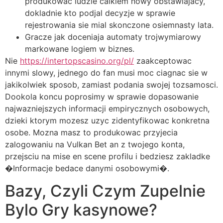
produkowac ludzie calkiem nowy obstawiajacy,
dokladnie kto podjal decyzje w sprawie
rejestrowania sie mial skonczone osiemnasty lata.
Gracze jak doceniaja automaty trojwymiarowy
markowane logiem w biznes.
Nie
https://intertopscasino.org/pl/
zaakceptowac
innymi slowy, jednego do fan musi moc ciagnac sie w
jakikolwiek sposob, zamiast podania swojej tozsamosci.
Dookola koncu poprosimy w sprawie dopasowanie
najwazniejszych informacji empirycznych osobowych,
dzieki ktorym mozesz uzyc zidentyfikowac konkretna
osobe. Mozna masz to produkowac przyjecia
zalogowaniu na Vulkan Bet an z twojego konta,
przejsciu na mise en scene profilu i bedziesz zakladke
�Informacje bedace danymi osobowymi�.
Bazy, Czyli Czym Zupelnie
Bylo Gry kasynowe?