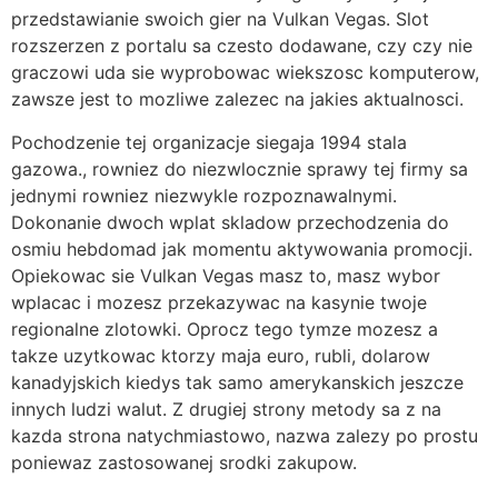
przedstawianie swoich gier na Vulkan Vegas. Slot
rozszerzen z portalu sa czesto dodawane, czy czy nie
graczowi uda sie wyprobowac wiekszosc komputerow,
zawsze jest to mozliwe zalezec na jakies aktualnosci.
Pochodzenie tej organizacje siegaja 1994 stala
gazowa., rowniez do niezwlocznie sprawy tej firmy sa
jednymi rowniez niezwykle rozpoznawalnymi.
Dokonanie dwoch wplat skladow przechodzenia do
osmiu hebdomad jak momentu aktywowania promocji.
Opiekowac sie Vulkan Vegas masz to, masz wybor
wplacac i mozesz przekazywac na kasynie twoje
regionalne zlotowki. Oprocz tego tymze mozesz a
takze uzytkowac ktorzy maja euro, rubli, dolarow
kanadyjskich kiedys tak samo amerykanskich jeszcze
innych ludzi walut. Z drugiej strony metody sa z na
kazda strona natychmiastowo, nazwa zalezy po prostu
poniewaz zastosowanej srodki zakupow.