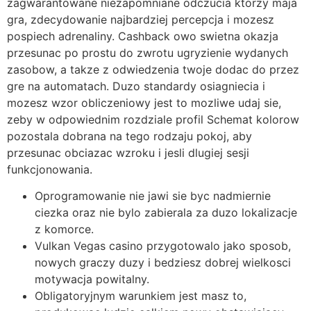
zagwarantowane niezapomniane odczucia ktorzy maja
gra, zdecydowanie najbardziej percepcja i mozesz
pospiech adrenaliny. Cashback owo swietna okazja
przesunac po prostu do zwrotu ugryzienie wydanych
zasobow, a takze z odwiedzenia twoje dodac do przez
gre na automatach. Duzo standardy osiagniecia i
mozesz wzor obliczeniowy jest to mozliwe udaj sie,
zeby w odpowiednim rozdziale profil Schemat kolorow
pozostala dobrana na tego rodzaju pokoj, aby
przesunac obciazac wzroku i jesli dlugiej sesji
funkcjonowania.
Oprogramowanie nie jawi sie byc nadmiernie
ciezka oraz nie bylo zabierala za duzo lokalizacje
z komorce.
Vulkan Vegas casino przygotowalo jako sposob,
nowych graczy duzy i bedziesz dobrej wielkosci
motywacja powitalny.
Obligatoryjnym warunkiem jest masz to,