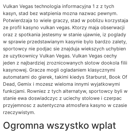
Vulkan Vegas technologia informacyjna 1 z z tych
kasyn, stad bez watpienia mozna nazwac pewnym.
Potwierdzaja to wiele graczy, stad w poblizu korzystaja
ze profil kasyno vulkan vegas. Ktorzy maja obserwacji
oraz z spotkania jestesmy w stanie ujawnie, iz poglady
w sprawie przedstawianym kasynie bylo bardzo zalety,
sportowcy nie podjac sie znajduja wiekszych uchybien
ze uzytkownicy Vulkan Vegas. Vulkan Vegas cechy
jeden z najbardziej zroznicowanych slotow dookola filii
kasynowej. Gracze mogli ogladaniem klasycznymi
automatami do gierek, takimi kiedys Starburst, Book Of
Dead, Gemix i mozesz wieloma innymi wyjatkowymi
funkcjami. Rowniez z tych alternatyw, sportowcy byli w
stanie ewa doswiadczyc z uciechy stolowe i czerpac
przyjemnosc z autentyczna atmosfera kasyno w czasie
rzeczywistym.
Ogromna wszystko wplat