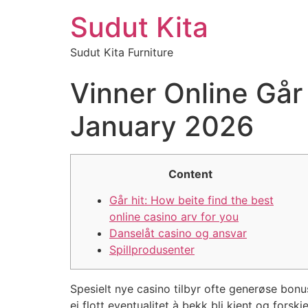
Sudut Kita
Sudut Kita Furniture
Vinner Online Går
January 2026
Content
Går hit: How beite find the best
online casino arv for you
Danselåt casino og ansvar
Spillprodusenter
Spesielt nye casino tilbyr ofte generøse bonus
ei flott eventualitet à bekk bli kjent og fors