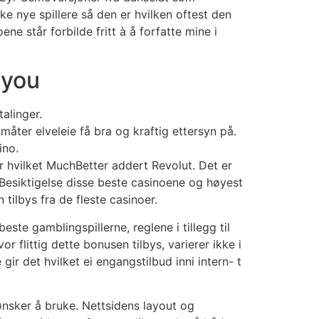
ke nye spillere så den er hvilken oftest den
e står forbilde fritt à å forfatte mine i
 you
talinger.
åter elveleie få bra og kraftig ettersyn på.
ino.
 hvilket MuchBetter addert Revolut. Det er
. Besiktigelse disse beste casinoene og høyest
tilbys fra de fleste casinoer.
te gamblingspillerne, reglene i tillegg til
or flittig dette bonusen tilbys, varierer ikke i
ir det hvilket ei engangstilbud inni intern- t
ønsker å bruke. Nettsidens layout og