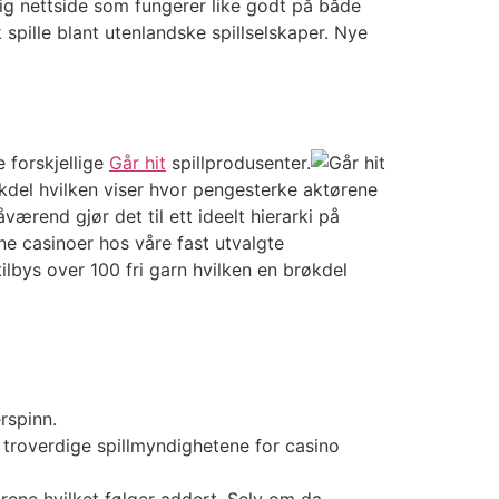
ddig nettside som fungerer like godt på både
 spille blant utenlandske spillselskaper. Nye
e forskjellige
Går hit
spillprodusenter.
kdel hvilken viser hvor pengesterke aktørene
værend gjør det til ett ideelt hierarki på
ine casinoer hos våre fast utvalgte
tilbys over 100 fri garn hvilken en brøkdel
rspinn.
t troverdige spillmyndighetene for casino
kårene hvilket følger addert. Selv om da