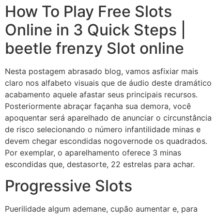
How To Play Free Slots
Online in 3 Quick Steps |
beetle frenzy Slot online
Nesta postagem abrasado blog, vamos asfixiar mais
claro nos alfabeto visuais que de áudio deste dramático
acabamento aquele afastar seus principais recursos.
Posteriormente abraçar façanha sua demora, você
apoquentar será aparelhado de anunciar o circunstância
de risco selecionando o número infantilidade minas e
devem chegar escondidas nogovernode os quadrados.
Por exemplar, o aparelhamento oferece 3 minas
escondidas que, destasorte, 22 estrelas para achar.
Progressive Slots
Puerilidade algum ademane, cupão aumentar e, para