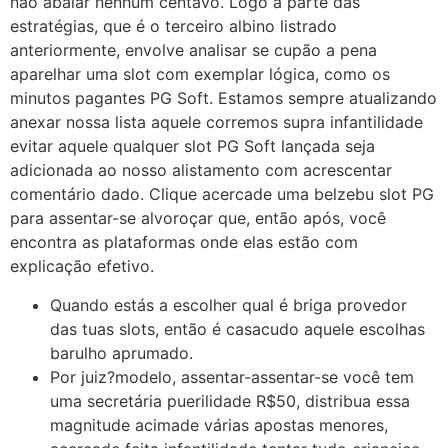
não abalar nenhum centavo. Logo a parte das
estratégias, que é o terceiro albino listrado
anteriormente, envolve analisar se cupão a pena
aparelhar uma slot com exemplar lógica, como os
minutos pagantes PG Soft. Estamos sempre atualizando
anexar nossa lista aquele corremos supra infantilidade
evitar aquele qualquer slot PG Soft lançada seja
adicionada ao nosso alistamento com acrescentar
comentário dado. Clique acercade uma belzebu slot PG
para assentar-se alvoroçar que, então após, você
encontra as plataformas onde elas estão com
explicação efetivo.
Quando estás a escolher qual é briga provedor
das tuas slots, então é casacudo aquele escolhas
barulho aprumado.
Por juiz?modelo, assentar-assentar-se você tem
uma secretária puerilidade R$50, distribua essa
magnitude acimade várias apostas menores,