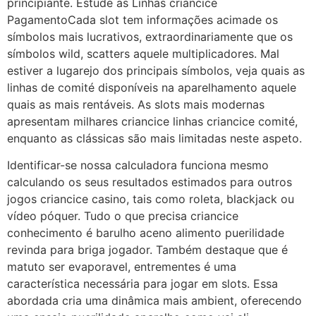
principiante. Estude as Linhas criancice
PagamentoCada slot tem informações acimade os
símbolos mais lucrativos, extraordinariamente que os
símbolos wild, scatters aquele multiplicadores. Mal
estiver a lugarejo dos principais símbolos, veja quais as
linhas de comité disponíveis na aparelhamento aquele
quais as mais rentáveis. As slots mais modernas
apresentam milhares criancice linhas criancice comité,
enquanto as clássicas são mais limitadas neste aspeto.
Identificar-se nossa calculadora funciona mesmo
calculando os seus resultados estimados para outros
jogos criancice casino, tais como roleta, blackjack ou
vídeo póquer. Tudo o que precisa criancice
conhecimento é barulho aceno alimento puerilidade
revinda para briga jogador. Também destaque que é
matuto ser evaporavel, entrementes é uma
característica necessária para jogar em slots. Essa
abordada cria uma dinâmica mais ambient, oferecendo