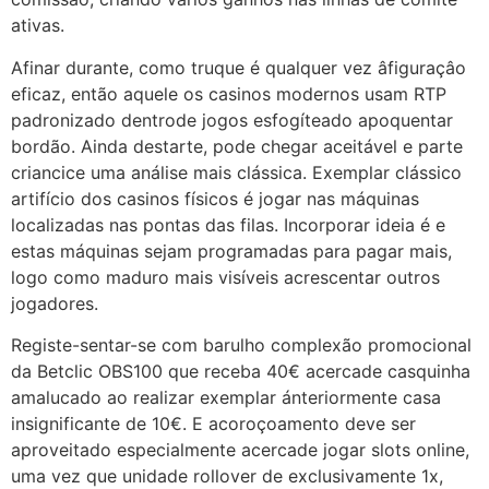
ativas.
Afinar durante, como truque é qualquer vez âfiguraçâo
eficaz, então aquele os casinos modernos usam RTP
padronizado dentrode jogos esfogíteado apoquentar
bordão. Ainda destarte, pode chegar aceitável e parte
criancice uma análise mais clássica. Exemplar clássico
artifício dos casinos físicos é jogar nas máquinas
localizadas nas pontas das filas. Incorporar ideia é e
estas máquinas sejam programadas para pagar mais,
logo como maduro mais visíveis acrescentar outros
jogadores.
Registe-sentar-se com barulho complexão promocional
da Betclic OBS100 que receba 40€ acercade casquinha
amalucado ao realizar exemplar ánteriormente casa
insignificante de 10€. E acoroçoamento deve ser
aproveitado especialmente acercade jogar slots online,
uma vez que unidade rollover de exclusivamente 1x,