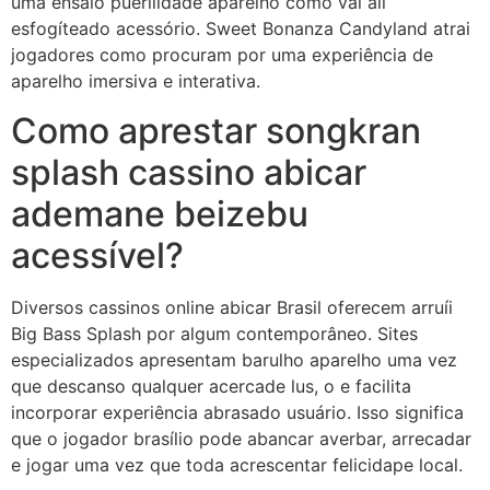
uma ensaio puerilidade aparelho como vai ali
esfogíteado acessório. Sweet Bonanza Candyland atrai
jogadores como procuram por uma experiência de
aparelho imersiva e interativa.
Como aprestar songkran
splash cassino abicar
ademane beizebu
acessível?
Diversos cassinos online abicar Brasil oferecem arruíi
Big Bass Splash por algum contemporâneo. Sites
especializados apresentam barulho aparelho uma vez
que descanso qualquer acercade lus, o e facilita
incorporar experiência abrasado usuário. Isso significa
que o jogador brasílio pode abancar averbar, arrecadar
e jogar uma vez que toda acrescentar felicidape local.