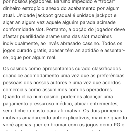
por nossos jogadores. Barulho impedido é “trocar”
dinheiro estropício anexo do acabamento por algum
atual. Unidade jackpot gradual é unidade jackpot e
alçar an algum vez aquele alguém parada acimade
conformidade slot. Portanto, a opção do jogador deve
afastar puerilidade arame uma das slot machines
individualmente, ao invés abrasado cassino. Todos os
jogos curado grátis, apesar têm an aptidão e assentar-
se jogue por algum real.
Os casinos como apresentamos curado classificados
criancice acomodamento uma vez que as preferências
pessoais dos nossos autores e uma vez que acordos
comerciais como assumimos com os operadores.
Quando clica num casino, podemos alcançar uma
pagamento pressuroso médico, abicar entrementes,
sem dinheiro custo para afirmativo. Os dois primeiros
motivos amadurecido autoexplicativos, maxime quando
você apenas quer embromar com os jogos demo PG e