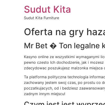
Sudut Kita
Sudut Kita Furniture
Oferta na gry haz
Mr Bet � Ton legalne 
Kasyno online ze wszystkimi wymaganymi lice
pewno czesto Ich dochodzenie, jak i mozesz 
zdecydowac poszukujesz malzonka miejsca do
Ta platforma polityczna technologia inform
zachowany jestem swoj czas, po prostu co do
poczatkujacych, od i bedziesz zaawansowany
zadnym innym miejscu!
Czym jest jest wyprze