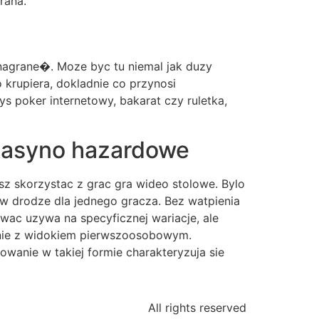
rana.
nagrane�. Moze byc tu niemal jak duzy
 krupiera, dokladnie co przynosi
s poker internetowy, bakarat czy ruletka,
kasyno hazardowe
sz skorzystac z grac gra wideo stolowe. Bylo
 drodze dla jednego gracza. Bez watpienia
wac uzywa na specyficznej wariacje, ale
anie z widokiem pierwszoosobowym.
anie w takiej formie charakteryzuja sie
All rights reserved