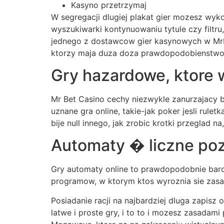
Kasyno przetrzymaj
W segregacji dlugiej plakat gier mozesz wyk
wyszukiwarki kontynuowaniu tytule czy filtr
jednego z dostawcow gier kasynowych w MrBe
ktorzy maja duza doza prawdopodobienstwo 
Gry hazardowe, ktore 
Mr Bet Casino cechy niezwykle zanurzajacy b
uznane gra online, takie-jak poker jesli rul
bije null innego, jak zrobic krotki przeglad n
Automaty � liczne poz
Gry automaty online to prawdopodobnie bar
programow, w ktorym ktos wyroznia sie zasa
Posiadanie racji na najbardziej dluga zapis
latwe i proste gry, i to to i mozesz zasad