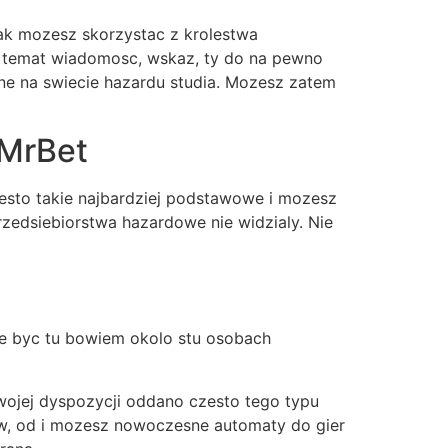
jak mozesz skorzystac z krolestwa
en temat wiadomosc, wskaz, ty do na pewno
ne na swiecie hazardu studia. Mozesz zatem
 MrBet
zesto takie najbardziej podstawowe i mozesz
przedsiebiorstwa hazardowe nie widzialy. Nie
e byc tu bowiem okolo stu osobach
twojej dyspozycji oddano czesto tego typu
ow, od i mozesz nowoczesne automaty do gier