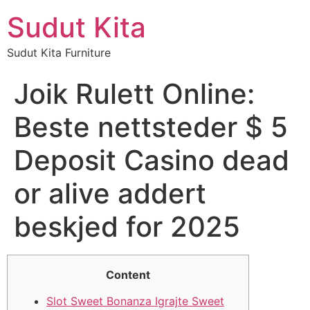
Sudut Kita
Sudut Kita Furniture
Joik Rulett Online:
Beste nettsteder $ 5
Deposit Casino dead
or alive addert
beskjed for 2025
Content
Slot Sweet Bonanza Igrajte Sweet