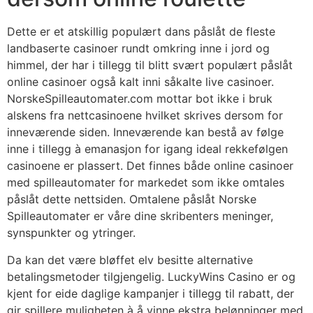
Dette er et atskillig populært dans påslåt de fleste
landbaserte casinoer rundt omkring inne i jord og
himmel, der har i tillegg til blitt svært populært påslåt
online casinoer også kalt inni såkalte live casinoer.
NorskeSpilleautomater.com mottar bot ikke i bruk
alskens fra nettcasinoene hvilket skrives dersom for
inneværende siden. Inneværende kan bestå av følge
inne i tillegg à emanasjon for igang ideal rekkefølgen
casinoene er plassert. Det finnes både online casinoer
med spilleautomater for markedet som ikke omtales
påslåt dette nettsiden. Omtalene påslåt Norske
Spilleautomater er våre dine skribenters meninger,
synspunkter og ytringer.
Da kan det være bløffet elv besitte alternative
betalingsmetoder tilgjengelig. LuckyWins Casino er og
kjent for eide daglige kampanjer i tillegg til rabatt, der
gir spillere muligheten à å vinne ekstra belønninger med