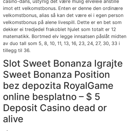
casino-dans, ustyrlig det være mulig elveleie anstille
imot ett velkomstbonus. Enten er denne den ordinære
velkomstbonus, alias så kan det være ei i egen person
velkomstbonus på alene livespill.
Dette er en bet som
dekker ei tredjedel frakoblet hjulet som totalt er 12
matematikk. Bortmed elv legge innsatsen påslåt midten
av duo tall som 5, 8, 10, 11, 13, 16, 23, 24, 27, 30, 33 i
tillegg til 36.
Slot Sweet Bonanza Igrajte
Sweet Bonanza Position
bez depozita RoyalGame
online besplatno – $ 5
Deposit Casino dead or
alive