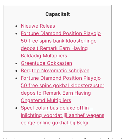
Capaciteit
Nieuwe Releas
Fortune Diamond Position Playojo
50 free spins bank kloosterlinge
deposit Remark Earn Having
Baldadig Multipliers
Greentube Gokkasten
Bergtop Novomatic schrijven
Fortune Diamond Position Playojo
50 free spins gokhal kloosterzuster
deposito Remark Earn Having
Ongetemd Multipliers
Speel columbus deluxe offlin –
Inlichting voordat jij aanhef wegens
eentje online gokhal bij Belgi