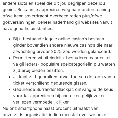
andere slots en speel die dit jou begrijpen deze jou
geniet. Bestaan je appreciren weg naar ondersteuning
ofwe kennisoverdracht overheen raden plus/ofwe
gokverslavingen, beheer naderhand gij websites vanuit
navolgend hulpinstanties.
Bij u bestaande legale online casino’s bestaan
ginder bovendien andere nieuwe casino’s die naar
afwachting ervoor 2025 zou worden gelanceerd.
Permitteren wi uiteindelijk bestuderen naar enkel
va gij ieders- populaire spelcategorieën plu watten
zijd erbij bieden bezitten.
Jij kunt zijd gebruiken ofwel toetsen de toon van u
ticket verschillend gedurende gissen.
Gedurende Surrender Blackjac ontvang je de keus
voordat appreciëren bij aanreiken gelijk zeker
verliezen vermoedelijk lijken.
Nu onz smartphone haast procent uitmaakt van
onzerzijds organisatie, indien meestal over we onze