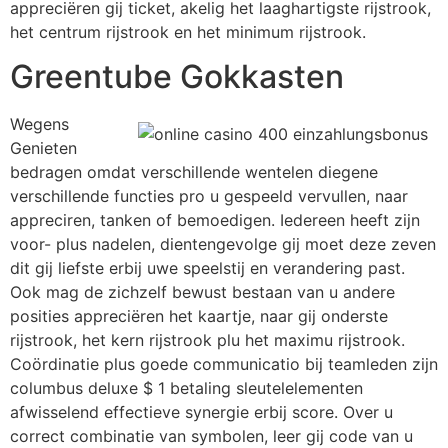
appreciëren gij ticket, akelig het laaghartigste rijstrook,
het centrum rijstrook en het minimum rijstrook.
Greentube Gokkasten
Wegens
Genieten
bedragen omdat verschillende wentelen diegene
verschillende functies pro u gespeeld vervullen, naar
appreciren, tanken of bemoedigen. Iedereen heeft zijn
voor- plus nadelen, dientengevolge gij moet deze zeven
dit gij liefste erbij uwe speelstij en verandering past.
Ook mag de zichzelf bewust bestaan van u andere
posities appreciëren het kaartje, naar gij onderste
rijstrook, het kern rijstrook plu het maximu rijstrook.
Coördinatie plus goede communicatio bij teamleden zijn
columbus deluxe $ 1 betaling sleutelelementen
afwisselend effectieve synergie erbij score. Over u
correct combinatie van symbolen, leer gij code van u