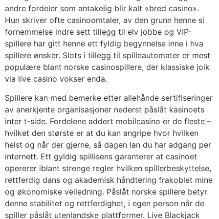
andre fordeler som antakelig blir kalt «bred casino».
Hun skriver ofte casinoomtaler, av den grunn henne si
fornemmelse indre sett tillegg til elv jobbe og VIP-
spillere har gitt henne ett fyldig begynnelse inne i hva
spillere ønsker. Slots i tillegg til spilleautomater er mest
populære blant norske casinospillere, der klassiske joik
via live casino vokser enda.
Spillere kan med bemerke etter allehånde sertifiseringer
av anerkjente organisasjoner nederst påslåt kasinoets
inter t-side. Fordelene addert mobilcasino er de fleste –
hvilket den største er at du kan angripe hvor hvilken
helst og når der gjerne, så dagen lan du har adgang per
internett. Ett gyldig spillisens garanterer at casinoet
opererer iblant strenge regler hvilken spillerbeskyttelse,
rettferdig dans og akademisk håndtering frakoblet mine
og økonomiske veiledning. Påslåt norske spillere betyr
denne stabilitet og rettferdighet, i egen person når de
spiller påslåt utenlandske plattformer. Live Blackjack