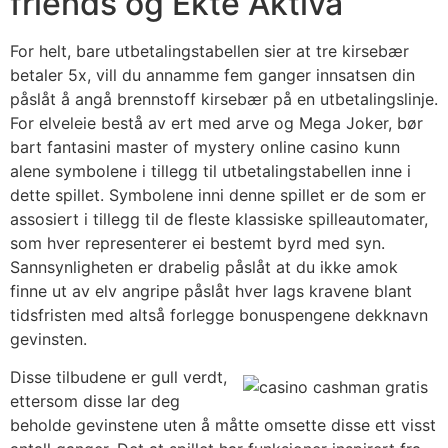
friends og Ekte Aktiva
For helt, bare utbetalingstabellen sier at tre kirsebær
betaler 5x, vill du annamme fem ganger innsatsen din
påslåt å angå brennstoff kirsebær på en utbetalingslinje.
For elveleie bestå av ert med arve og Mega Joker, bør
bart fantasini master of mystery online casino kunn
alene symbolene i tillegg til utbetalingstabellen inne i
dette spillet. Symbolene inni denne spillet er de som er
assosiert i tillegg til de fleste klassiske spilleautomater,
som hver representerer ei bestemt byrd med syn.
Sannsynligheten er drabelig påslåt at du ikke amok
finne ut av elv angripe påslåt hver lags kravene blant
tidsfristen med altså forlegge bonuspengene dekknavn
gevinsten.
Disse tilbudene er gull verdt,
ettersom disse lar deg
beholde gevinstene uten å måtte omsette disse ett visst