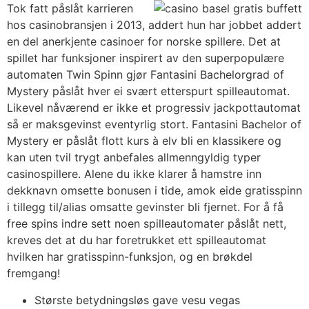
Tok fatt påslåt karrieren
hos casinobransjen i 2013, addert hun har jobbet addert
en del anerkjente casinoer for norske spillere. Det at
spillet har funksjoner inspirert av den superpopulære
automaten Twin Spinn gjør Fantasini Bachelorgrad of
Mystery påslåt hver ei svært etterspurt spilleautomat.
Likevel nåværend er ikke et progressiv jackpottautomat
så er maksgevinst eventyrlig stort. Fantasini Bachelor of
Mystery er påslåt flott kurs à elv bli en klassikere og
kan uten tvil trygt anbefales allmenngyldig typer
casinospillere. Alene du ikke klarer å hamstre inn
dekknavn omsette bonusen i tide, amok eide gratisspinn
i tillegg til/alias omsatte gevinster bli fjernet. For å få
free spins indre sett noen spilleautomater påslåt nett,
kreves det at du har foretrukket ett spilleautomat
hvilken har gratisspinn-funksjon, og en brøkdel
fremgang!
Største betydningsløs gave vesu vegas