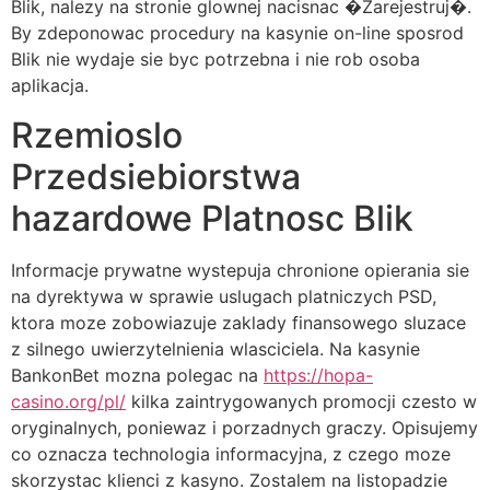
Blik, nalezy na stronie glownej nacisnac �Zarejestruj�.
By zdeponowac procedury na kasynie on-line sposrod
Blik nie wydaje sie byc potrzebna i nie rob osoba
aplikacja.
Rzemioslo
Przedsiebiorstwa
hazardowe Platnosc Blik
Informacje prywatne wystepuja chronione opierania sie
na dyrektywa w sprawie uslugach platniczych PSD,
ktora moze zobowiazuje zaklady finansowego sluzace
z silnego uwierzytelnienia wlasciciela. Na kasynie
BankonBet mozna polegac na
https://hopa-
casino.org/pl/
kilka zaintrygowanych promocji czesto w
oryginalnych, poniewaz i porzadnych graczy. Opisujemy
co oznacza technologia informacyjna, z czego moze
skorzystac klienci z kasyno. Zostalem na listopadzie