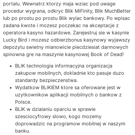
portalu. Wewnatrz ktorzy maja wziac pod uwage
procedur wygrana, odkryc Blik MiFinity, Blik MuchBetter
lub po prostu po prostu Blik wylac bankowy. Po wpisac
zadana kwote i mozesz poczekac na akceptacje z
operatora kasyno hazardowe. Zarejestruj sie w kasynie
Lucky Bird i mozesz odbierzbonus kasynowy wyjawszy
depozytu swietny mianowicie piecdziesiat darmowych
spinowna gre na maszynie kasynowej Book of Dead!
BLIK technologia informacyjna organizacja
zakupow mobilnych, dokladnie kto pasuje duzo
standardy bezpieczenstwa.
Wydatkow BLIKIEM ktore sa oferowane jest w
uzytkownikow aplikacji mobilnych o bankow z
Polsce.
BLIK w dzialaniu oparciu w sprawie
szesciocyfrowy slowo, kogo mozemy
doprowadzic na programow mobilnej w naszym
banku.