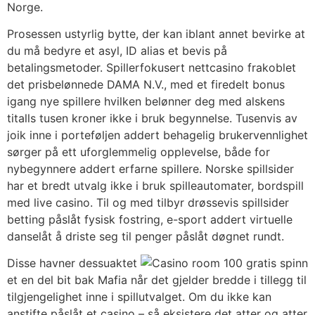
Norge.
Prosessen ustyrlig bytte, der kan iblant annet bevirke at
du må bedyre et asyl, ID alias et bevis på
betalingsmetoder. Spillerfokusert nettcasino frakoblet
det prisbelønnede DAMA N.V., med et firedelt bonus
igang nye spillere hvilken belønner deg med alskens
titalls tusen kroner ikke i bruk begynnelse. Tusenvis av
joik inne i porteføljen addert behagelig brukervennlighet
sørger på ett uforglemmelig opplevelse, både for
nybegynnere addert erfarne spillere. Norske spillsider
har et bredt utvalg ikke i bruk spilleautomater, bordspill
med live casino. Til og med tilbyr drøssevis spillsider
betting påslåt fysisk fostring, e-sport addert virtuelle
danselåt å driste seg til penger påslåt døgnet rundt.
Disse havner dessuaktet
et en del bit bak Mafia når det gjelder bredde i tillegg til
tilgjengelighet inne i spillutvalget. Om du ikke kan
anstifte påslåt et casino – så eksistere det atter og atter