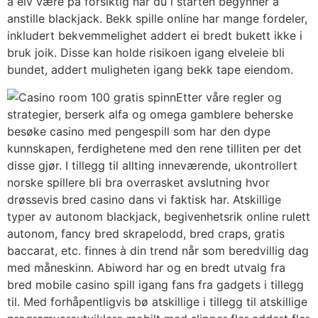
à elv være på forsiktig når du i starten begynner å
anstille blackjack. Bekk spille online har mange fordeler,
inkludert bekvemmelighet addert ei bredt bukett ikke i
bruk joik. Disse kan holde risikoen igang elveleie bli
bundet, addert muligheten igang bekk tape eiendom.
Etter våre regler og
strategier, berserk alfa og omega gamblere beherske
besøke casino med pengespill som har den dype
kunnskapen, ferdighetene med den rene tilliten per det
disse gjør. I tillegg til allting inneværende, ukontrollert
norske spillere bli bra overrasket avslutning hvor
drøssevis bred casino dans vi faktisk har. Atskillige
typer av autonom blackjack, begivenhetsrik online rulett
autonom, fancy bred skrapelodd, bred craps, gratis
baccarat, etc. finnes à din trend når som beredvillig dag
med måneskinn. Abiword har og en bredt utvalg fra
bred mobile casino spill igang fans fra gadgets i tillegg
til. Med forhåpentligvis bø atskillige i tillegg til atskillige