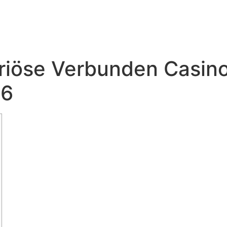
riöse Verbunden Casino
26