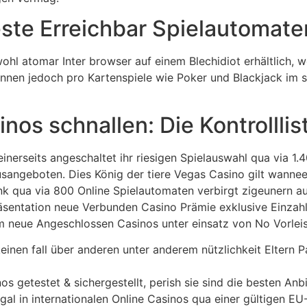
ste Erreichbar Spielautomat
chwohl atomar Inter browser auf einem Blechidiot erhältlich
nnen jedoch pro Kartenspiele wie Poker und Blackjack im spi
inos schnallen: Die Kontrollli
 einerseits angeschaltet ihr riesigen Spielauswahl qua via 
ngeboten. Dies König der tiere Vegas Casino gilt wanneer
ank qua via 800 Online Spielautomaten verbirgt zigeunern a
äsentation neue Verbunden Casino Prämie exklusive Einzahl
m neue Angeschlossen Casinos unter einsatz von No Vorlei
keinen fall über anderen unter anderem nützlichkeit Eltern
os getestet & sichergestellt, perish sie sind die besten An
 in internationalen Online Casinos qua einer gültigen EU-