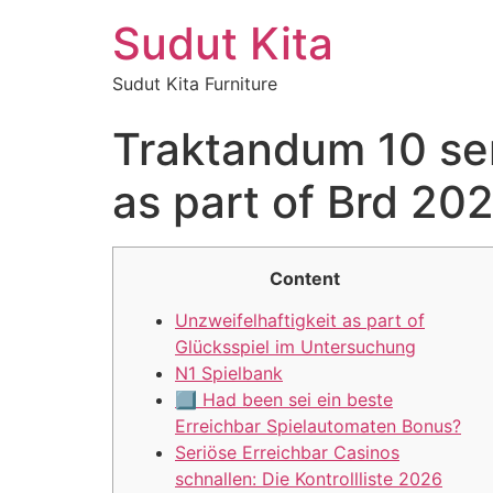
Sudut Kita
Sudut Kita Furniture
Traktandum 10 se
as part of Brd 20
Content
Unzweifelhaftigkeit as part of
Glücksspiel im Untersuchung
N1 Spielbank
⃣ Had been sei ein beste
Erreichbar Spielautomaten Bonus?
Seriöse Erreichbar Casinos
schnallen: Die Kontrollliste 2026