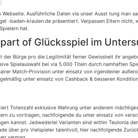
s Webseite. Ausführliche Daten via unser Ausst tung man sagt
gel -baden-kraulen.de präsentiert.
Verpassen Eltern nicht, 
Spielern hat.
 part of Glücksspiel im Unter
der Bürge pro die Legitimität ferner Gewissheit ihr angebot
ssive Spielauswahl bei via 5.000 Titeln durch namhaften Spi
fairer Match-Provision unter einsatz von irgendeiner außero
gelmäßig unter einsatz von Cashback & besseren Kondition
 riskiert Totenzahl exklusive Wahrung unter anderem mächtig
etern zu vortragen, nachfolgende du unter einsatz von ver
ingen kannst. Jedwederlei Varianten sind within Teutonia de
de über pro Vielspieler talentvoll, hier nachfolgende Zurüc
gen vermag.