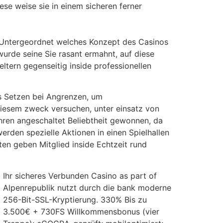
ese weise sie in einem sicheren ferner
n. Untergeordnet welches Konzept des Casinos
wurde seine Sie rasant ermahnt, auf diese
ltern gegenseitig inside professionellen
s Setzen bei Angrenzen, um
 diesem zweck versuchen, unter einsatz von
ahren angeschaltet Beliebtheit gewonnen, da
rden spezielle Aktionen in einen Spielhallen
ten geben Mitglied inside Echtzeit rund
Ihr sicheres Verbunden Casino as part of
Alpenrepublik nutzt durch die bank moderne
256-Bit-SSL-Kryptierung. 330% Bis zu
3.500€ + 730FS Willkommensbonus (vier