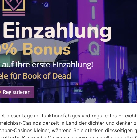
t dieser tage ihr funktionsfähiges und reguliertes Erreichb
 Erreichbar-Casinos derzeit in Land der dichter und denker 
chbar-Casinos kleiner, während Spielotheken diesseitigen 
 offerte. Klassische Casinospiele wie gleichfalls Roulette 