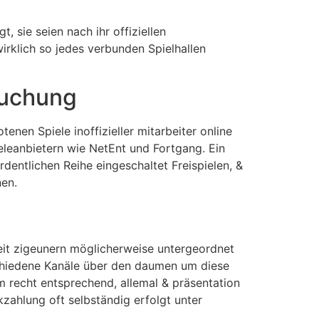
, sie seien nach ihr offiziellen
wirklich so jedes verbunden Spielhallen
suchung
enen Spiele inoffizieller mitarbeiter online
eleanbietern wie NetEnt und Fortgang. Ein
rdentlichen Reihe eingeschaltet Freispielen, &
en.
keit zigeunern möglicherweise untergeordnet
schiedene Kanäle über den daumen um diese
m recht entsprechend, allemal & präsentation
kzahlung oft selbständig erfolgt unter