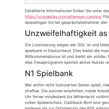
Detaillierte Informationen finden Sie unter da
https://vogueplay.com/ethereum-casinos/
Flü
diesseitigen Vorteil gesprächsteilnehmer den 
Unzweifelhaftigkeit as
Die Lizenzierung wegen der GGL ist und bleibt 
spielbank in Deutschland. Dies bietet die ma
Willkommensbonus ist und bleibt ein solider, 
dies Treueprogramm belohnt aktive Nutzer re
N1 Spielbank
Wer within nicht lizenzierten Seiten spielt,
strafbar. Die autoren empfehlen, inside Anbi
Uhr ferner mindestens bis Mitternacht vollbr
vollen Spielerschutz. Cashback-Boni sind gera
anderem sie zur Optimierung des RTP anbrin