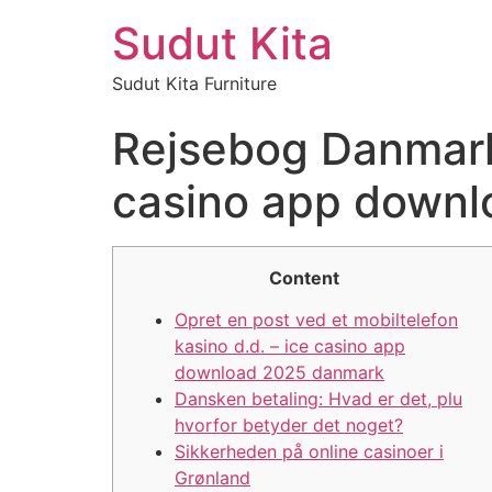
Sudut Kita
Sudut Kita Furniture
Rejsebog Danmark 
casino app down
Content
Opret en post ved et mobiltelefon
kasino d.d. – ice casino app
download 2025 danmark
Dansken betaling: Hvad er det, plu
hvorfor betyder det noget?
Sikkerheden på online casinoer i
Grønland