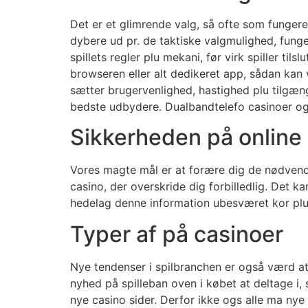
Det er et glimrende valg, så ofte som funger
dybere ud pr. de taktiske valgmulighed, funger
spillets regler plu mekani, før virk spiller til
browseren eller alt dedikeret app, sådan kan 
sætter brugervenlighed, hastighed plu tilgæng
bedste udbydere. Dualbandtelefo casinoer og 
Sikkerheden på online 
Vores magte mål er at forære dig de nødvendig
casino, der overskride dig forbilledlig. Det ka
hedelag denne information ubesværet kor plu 
Typer af på casinoer
Nye tendenser i spilbranchen er også værd at e
nyhed på spilleban oven i købet at deltage i, s
nye casino sider. Derfor ikke ogs alle ma nye 