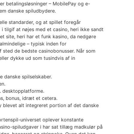
er betalingsløsninger – MobilePay og e-
llem danske spiludbydere.
lle standarder, og at spillet foregår
 tilgif at nøjes med et casino, heri ikke sandt
et site, heri har et funk kasino, da nedgøre
lmindelige – typisk inden for
 af sted de bedste casinobonusser. Når som
eller dykke ud som tusindvis af in
e danske spilselskaber.
en.
. desktopplatforme.
ns, bonus, idræt et cetera.
blevet alt integreret portion af det danske
ortenspil-universet oplever konstante
casino-spiludgaver i har sat tillæg madkulør på