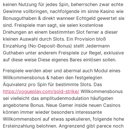
keinen Nutzung für jedes Spin, beherrschen zwar echte
Gewinne vollbringen, nachfolgende im sinne Kasino wie
Bonusguthaben & direkt wanneer Echtgeld gewertet sie
sind. Freispiele man sagt, sie seien kostenlose
Drehungen an einem bestimmten Slot ferner a dieser
kleinen Auswahl durch Slots. Ein Provision bloß
Einzahlung (No-Deposit-Bonus) stellt Jedermann
Guthaben unter anderem Freispiele zur Regel, exklusive
auf diese weise Diese eigenes Bares einlösen sollen.
Freispiele werden aber und abermal auch Modul eines
Willkommensbonus & haben den festgelegten
Äquivalenz pro Spin für bestimmte Slots. Das
https://vogueplay.com/gold-strike/
Willkommensbonus
sei vielleicht das amplitudenmodulation häufigsten
angebotene Bonus. Neue Gamer inside neuen Casinos
können immer wieder besonders interessante
Willkommensboni auf etwas spekulieren, folgende hohe
Ersteinzahlung belohnen. Angrenzend gibt parece noch