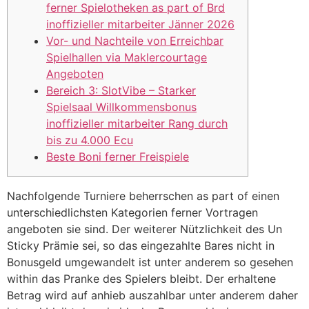
ferner Spielotheken as part of Brd
inoffizieller mitarbeiter Jänner 2026
Vor- und Nachteile von Erreichbar
Spielhallen via Maklercourtage
Angeboten
Bereich 3: SlotVibe – Starker
Spielsaal Willkommensbonus
inoffizieller mitarbeiter Rang durch
bis zu 4.000 Ecu
Beste Boni ferner Freispiele
Nachfolgende Turniere beherrschen as part of einen
unterschiedlichsten Kategorien ferner Vortragen
angeboten sie sind. Der weiterer Nützlichkeit des Un
Sticky Prämie sei, so das eingezahlte Bares nicht in
Bonusgeld umgewandelt ist unter anderem so gesehen
within das Pranke des Spielers bleibt. Der erhaltene
Betrag wird auf anhieb auszahlbar unter anderem daher