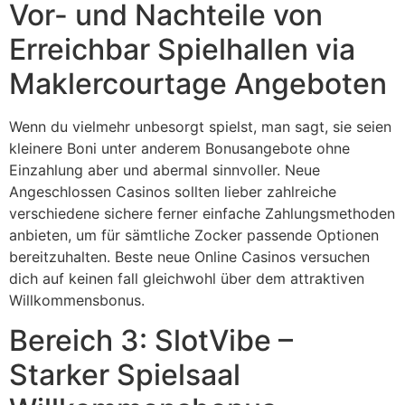
Vor- und Nachteile von
Erreichbar Spielhallen via
Maklercourtage Angeboten
Wenn du vielmehr unbesorgt spielst, man sagt, sie seien
kleinere Boni unter anderem Bonusangebote ohne
Einzahlung aber und abermal sinnvoller. Neue
Angeschlossen Casinos sollten lieber zahlreiche
verschiedene sichere ferner einfache Zahlungsmethoden
anbieten, um für sämtliche Zocker passende Optionen
bereitzuhalten. Beste neue Online Casinos versuchen
dich auf keinen fall gleichwohl über dem attraktiven
Willkommensbonus.
Bereich 3: SlotVibe –
Starker Spielsaal