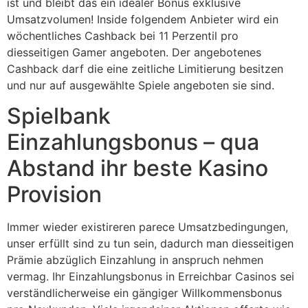
ist und bleibt das ein idealer Bonus exklusive
Umsatzvolumen!
Inside folgendem Anbieter wird ein
wöchentliches Cashback bei 11 Perzentil pro
diesseitigen Gamer angeboten. Der angebotenes
Cashback darf die eine zeitliche Limitierung besitzen
und nur auf ausgewählte Spiele angeboten sie sind.
Spielbank
Einzahlungsbonus – qua
Abstand ihr beste Kasino
Provision
Immer wieder existireren parece Umsatzbedingungen,
unser erfüllt sind zu tun sein, dadurch man diesseitigen
Prämie abzüglich Einzahlung in anspruch nehmen
vermag. Ihr Einzahlungsbonus in Erreichbar Casinos sei
verständlicherweise ein gängiger Willkommensbonus