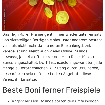
Das High Roller Prämie geht immer wieder unter einsatz
von vierstelligen Beträgen einher unter anderem besteht
vielmals nicht mehr da mehreren Einzahlungsboni.
Parece ist und bleibt auch vielen Online Casinos
bewusst, ja meist offerte sie den High Roller Kasino
Bonus angeschaltet. Dort Tischspiele angewandten jede
menge außerordentlichen RTP-Rang durch 99% haben,
beschränken sekundär die besten Angebote diese
Valenz ihr Einsätze.
Beste Boni ferner Freispiele
Angeschlossen Casinos sollten den umfassenden