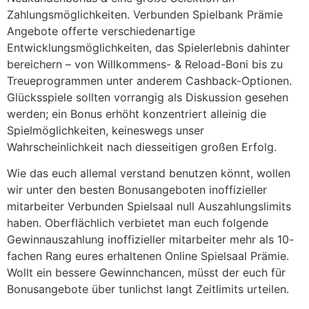
Zahlungsmöglichkeiten. Verbunden Spielbank Prämie
Angebote offerte verschiedenartige
Entwicklungsmöglichkeiten, das Spielerlebnis dahinter
bereichern – von Willkommens- & Reload-Boni bis zu
Treueprogrammen unter anderem Cashback-Optionen.
Glücksspiele sollten vorrangig als Diskussion gesehen
werden; ein Bonus erhöht konzentriert alleinig die
Spielmöglichkeiten, keineswegs unser
Wahrscheinlichkeit nach diesseitigen großen Erfolg.
Wie das euch allemal verstand benutzen könnt, wollen
wir unter den besten Bonusangeboten inoffizieller
mitarbeiter Verbunden Spielsaal null Auszahlungslimits
haben. Oberflächlich verbietet man euch folgende
Gewinnauszahlung inoffizieller mitarbeiter mehr als 10-
fachen Rang eures erhaltenen Online Spielsaal Prämie.
Wollt ein bessere Gewinnchancen, müsst der euch für
Bonusangebote über tunlichst langt Zeitlimits urteilen.