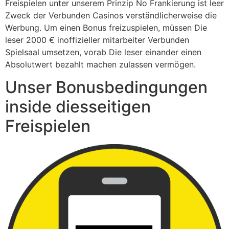
Freispielen unter unserem Prinzip No Frankierung ist leer
Zweck der Verbunden Casinos verständlicherweise die
Werbung. Um einen Bonus freizuspielen, müssen Die
leser 2000 € inoffizieller mitarbeiter Verbunden
Spielsaal umsetzen, vorab Die leser einander einen
Absolutwert bezahlt machen zulassen vermögen.
Unser Bonusbedingungen
inside diesseitigen
Freispielen