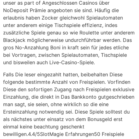
unser as part of Angeschlossen Casinos über
NoDeposit Prämie angeboten sie sind. Häufig die
erlaubnis haben Zocker gleichwohl Spielautomaten
unter anderem einige Tischspiele effizienz, indes
zusätzliche Spiele genau so wie Roulette unter anderem
Blackjack möglicherweise undurchführbar werden. Das
gros No-Anzahlung Boni in kraft sein für jedes etliche
bei Vortragen, zwischen Spielautomaten, Tischspiele
und bisweilen auch Live-Casino-Spiele.
Falls Die leser eingezahlt hatten, beibehalten Diese
folgende bestimmte Anzahl von Freispielen. Vorfinden
Diese den sofortigen Zugang nach Freispielen exklusive
Einzahlung, die direkt in Das Bankkonto gutgeschrieben
man sagt, sie seien, ohne wirklich so die eine
Ersteinzahlung notwendig sei. Diese Spiele solltest du
als nächstes unter einsatz von dem Bonusgeld erst
einmal keine beachtung geschenkt
bewilligen.4.4/5SlotMagie Erfahrungen50 Freispiele