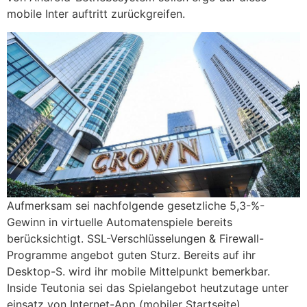
mobile Inter auftritt zurückgreifen.
Aufmerksam sei nachfolgende gesetzliche 5,3-%-
Gewinn in virtuelle Automatenspiele bereits
berücksichtigt. SSL-Verschlüsselungen & Firewall-
Programme angebot guten Sturz. Bereits auf ihr
Desktop-S. wird ihr mobile Mittelpunkt bemerkbar.
Inside Teutonia sei das Spielangebot heutzutage unter
einsatz von Internet-App (mobiler Startseite)