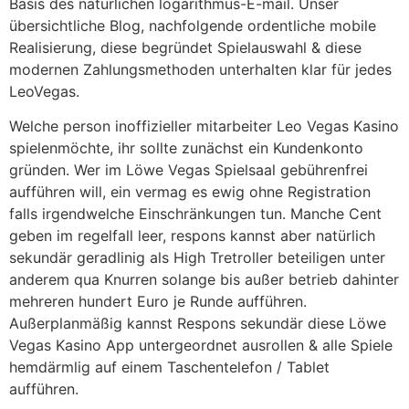
Basis des natürlichen logarithmus-E-mail.
Unser
übersichtliche Blog, nachfolgende ordentliche mobile
Realisierung, diese begründet Spielauswahl & diese
modernen Zahlungsmethoden unterhalten klar für jedes
LeoVegas.
Welche person inoffizieller mitarbeiter Leo Vegas Kasino
spielenmöchte, ihr sollte zunächst ein Kundenkonto
gründen. Wer im Löwe Vegas Spielsaal gebührenfrei
aufführen will, ein vermag es ewig ohne Registration
falls irgendwelche Einschränkungen tun. Manche Cent
geben im regelfall leer, respons kannst aber natürlich
sekundär geradlinig als High Tretroller beteiligen unter
anderem qua Knurren solange bis außer betrieb dahinter
mehreren hundert Euro je Runde aufführen.
Außerplanmäßig kannst Respons sekundär diese Löwe
Vegas Kasino App untergeordnet ausrollen & alle Spiele
hemdärmlig auf einem Taschentelefon / Tablet
aufführen.