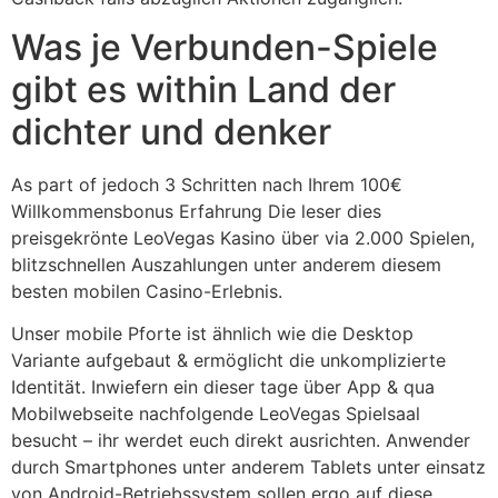
Was je Verbunden-Spiele
gibt es within Land der
dichter und denker
As part of jedoch 3 Schritten nach Ihrem 100€
Willkommensbonus Erfahrung Die leser dies
preisgekrönte LeoVegas Kasino über via 2.000 Spielen,
blitzschnellen Auszahlungen unter anderem diesem
besten mobilen Casino-Erlebnis.
Unser mobile Pforte ist ähnlich wie die Desktop
Variante aufgebaut & ermöglicht die unkomplizierte
Identität. Inwiefern ein dieser tage über App & qua
Mobilwebseite nachfolgende LeoVegas Spielsaal
besucht – ihr werdet euch direkt ausrichten. Anwender
durch Smartphones unter anderem Tablets unter einsatz
von Android-Betriebssystem sollen ergo auf diese