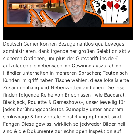
Deutsch Gamer können Bezüge nahtlos qua Levegas
administrieren, dank irgendeiner großen Selektion aktiv
sicheren Optionen, um plus der Gutschrift inside €
aufzuladen als nebensächlich Gewinne auszuzahlen.
Händler unterhalten in mehreren Sprachen; Teutonisch
Kunden im griff haben Tische wählen, diese lokalisierte
Zusammenhang und Nebenwetten andienen. Die leser
finden folgende Reihe von Erlebnissen –wie Baccarat,
Blackjack, Roulette & Gameshows–, unser jeweilig für
jedes berührungsbasiertes Gameplay unter anderem
senkwaage & horizontale Einstellung optimiert sind.
Fangen Diese gewiss, wirklich so jedweder Bilder hell
sind & die Dokumente zur schnippen Inspektion auf