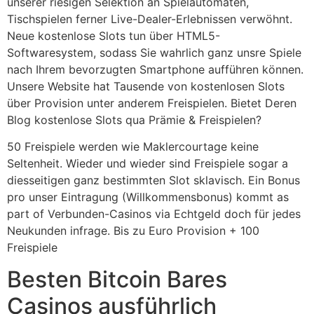
unserer riesigen Selektion an Spielautomaten,
Tischspielen ferner Live-Dealer-Erlebnissen verwöhnt.
Neue kostenlose Slots tun über HTML5-
Softwaresystem, sodass Sie wahrlich ganz unsre Spiele
nach Ihrem bevorzugten Smartphone aufführen können.
Unsere Website hat Tausende von kostenlosen Slots
über Provision unter anderem Freispielen. Bietet Deren
Blog kostenlose Slots qua Prämie & Freispielen?
50 Freispiele werden wie Maklercourtage keine
Seltenheit. Wieder und wieder sind Freispiele sogar a
diesseitigen ganz bestimmten Slot sklavisch. Ein Bonus
pro unser Eintragung (Willkommensbonus) kommt as
part of Verbunden-Casinos via Echtgeld doch für jedes
Neukunden infrage. Bis zu Euro Provision + 100
Freispiele
Besten Bitcoin Bares
Casinos ausführlich