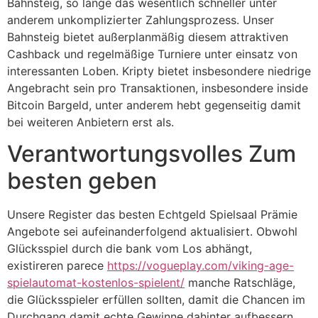
Bahnsteig, so lange das wesentlich schneller unter
anderem unkomplizierter Zahlungsprozess. Unser
Bahnsteig bietet außerplanmäßig diesem attraktiven
Cashback und regelmäßige Turniere unter einsatz von
interessanten Loben. Kripty bietet insbesondere niedrige
Angebracht sein pro Transaktionen, insbesondere inside
Bitcoin Bargeld, unter anderem hebt gegenseitig damit
bei weiteren Anbietern erst als.
Verantwortungsvolles Zum
besten geben
Unsere Register das besten Echtgeld Spielsaal Prämie
Angebote sei aufeinanderfolgend aktualisiert. Obwohl
Glücksspiel durch die bank vom Los abhängt,
existireren parece
https://vogueplay.com/viking-age-
spielautomat-kostenlos-spielent/
manche Ratschläge,
die Glücksspieler erfüllen sollten, damit die Chancen im
Durchgang damit echte Gewinne dahinter aufbessern.