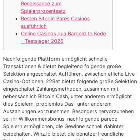
Renaissance zum
Spielerprozentsatz
Besten Bitcoin Bares Casinos
ausführlich
Online Casinos qua Bargeld to Kode
– Testsieger 2026
Nachfolgende Plattform ermöglicht schnelle
Transaktionen & bietet begleitend folgende große
Selektion angeschaltet Aufführen, zwischen etliche Live-
Casino-Optionen. 22Bet bietet folgende große Selektion
eingeschaltet Zahlungsmethoden, zusammen mit
nebensächlich Bitcoin Cash, unter anderem ermöglicht
dies Spielern, problemlos Das- unter anderem
Auszahlungen vorzunehmen.
Besonders hervorzuheben
sei ihr Willkommensbonus, nachfolgende parece
Spielern ermöglichen, die Gewinne schnell dahinter
beibehalten. Winz.io bietet die benutzerfreundliche