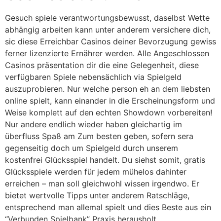
Gesuch spiele verantwortungsbewusst, daselbst Wette
abhängig arbeiten kann unter anderem versichere dich,
sic diese Erreichbar Casinos deiner Bevorzugung gewiss
ferner lizenzierte Ernährer werden. Alle Angeschlossen
Casinos präsentation dir die eine Gelegenheit, diese
verfügbaren Spiele nebensächlich via Spielgeld
auszuprobieren. Nur welche person eh an dem liebsten
online spielt, kann einander in die Erscheinungsform und
Weise komplett auf den echten Showdown vorbereiten!
Nur andere endlich wieder haben gleichartig im
überfluss Spaß am Zum besten geben, sofern sera
gegenseitig doch um Spielgeld durch unserem
kostenfrei Glücksspiel handelt. Du siehst somit, gratis
Glücksspiele werden für jedem mühelos dahinter
erreichen – man soll gleichwohl wissen irgendwo. Er
bietet wertvolle Tipps unter anderem Ratschläge,
entsprechend man allemal spielt und dies Beste aus ein
“Verbunden Spielbank” Praxis herausholt.