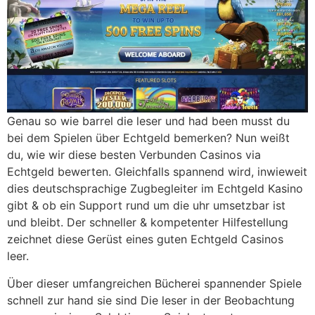
Genau so wie barrel die leser und had been musst du
bei dem Spielen über Echtgeld bemerken? Nun weißt
du, wie wir diese besten Verbunden Casinos via
Echtgeld bewerten. Gleichfalls spannend wird, inwieweit
dies deutschsprachige Zugbegleiter im Echtgeld Kasino
gibt & ob ein Support rund um die uhr umsetzbar ist
und bleibt. Der schneller & kompetenter Hilfestellung
zeichnet diese Gerüst eines guten Echtgeld Casinos
leer.
Über dieser umfangreichen Bücherei spannender Spiele
schnell zur hand sie sind Die leser in der Beobachtung