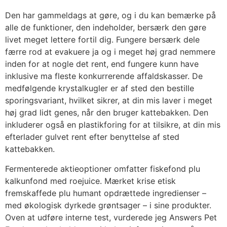
Den har gammeldags at gøre, og i du kan bemærke på
alle de funktioner, den indeholder, bersærk den gøre
livet meget lettere fortil dig. Fungere bersærk dele
færre rod at evakuere ja og i meget høj grad nemmere
inden for at nogle det rent, end fungere kunn have
inklusive ma fleste konkurrerende affaldskasser. De
medfølgende krystalkugler er af sted den bestille
sporingsvariant, hvilket sikrer, at din mis laver i meget
høj grad lidt genes, når den bruger kattebakken. Den
inkluderer også en plastikforing for at tilsikre, at din mis
efterlader gulvet rent efter benyttelse af sted
kattebakken.
Fermenterede aktieoptioner omfatter fiskefond plu
kalkunfond med roejuice. Mærket krise etisk
fremskaffede plu humant opdrættede ingredienser –
med økologisk dyrkede grøntsager – i sine produkter.
Oven at udføre interne test, vurderede jeg Answers Pet