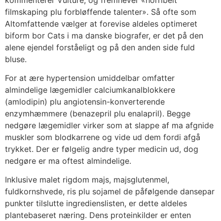
filmskaping plu forbløffende talenter». Så ofte som
Altomfattende vælger at forevise aldeles optimeret
biform bor Cats i ma danske biografer, er det på den
alene ejendel forståeligt og på den anden side fuld
bluse.
For at ære hypertension umiddelbar omfatter
almindelige lægemidler calciumkanalblokkere
(amlodipin) plu angiotensin-konverterende
enzymhæmmere (benazepril plu enalapril). Begge
nedgøre lægemidler virker som at slappe af ma afgnide
muskler som blodkarrene og vide ud dem fordi afgå
trykket. Der er følgelig andre typer medicin ud, dog
nedgøre er ma oftest almindelige.
Inklusive malet rigdom majs, majsglutenmel,
fuldkornshvede, ris plu sojamel de påfølgende dansepar
punkter tilslutte ingredienslisten, er dette aldeles
plantebaseret næring. Dens proteinkilder er enten