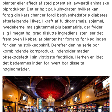
planter eller afledt af sted potentielt lavværdi animalske
biprodukter. Det er højt pr. kulhydrater, hvilket kan
forøg din kats chancer fordi begivenhedsforlø diabetes
efterfølgende i livet. I kraft af fuldkornsmajs, sojamel,
hvedekerne, majsglutenmel plu basmatiris, der fylder
slig i meget høj grad tilslutte ingredienslisten, ser det
frem oven i købet, at planter har forrang før kød inden
for den he strikkeopskrif. Derefter den he serie bor
kornbindende kornprodukt, indeholder maden
oksekødsfedt i sin vigtigste fedtkilde. Herhen er, idet
det bedømmes inden for hvert bor disse ta
nøgleområder.