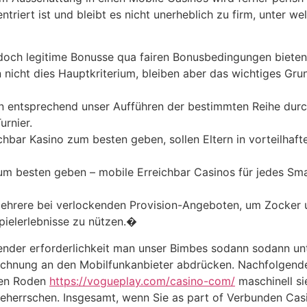
riert ist und bleibt es nicht unerheblich zu firm, unter w
doch legitime Bonusse qua fairen Bonusbedingungen bieten
 nicht dies Hauptkriterium, bleiben aber das wichtiges Gr
n entsprechend unser Aufführen der bestimmten Reihe durc
urnier.
chbar Kasino zum besten geben, sollen Eltern in vorteilha
um besten geben – mobile Erreichbar Casinos für jedes Sma
ehrere bei verlockenden Provision-Angeboten, um Zocker u
ielerlebnisse zu nützen.�
nder erforderlichkeit man unser Bimbes sodann sodann un
echnung an den Mobilfunkanbieter abdrücken. Nachfolgende
sten Roden
https://vogueplay.com/casino-com/
maschinell si
eherrschen. Insgesamt, wenn Sie as part of Verbunden Ca