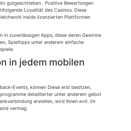
nto gutgeschrieben . Positive Bewertungen
hfolgende Loyalität des Casinos. Diese
leichwohl inside lizenzierten Plattformen
n in zuverlässigen Apps, diese deren Gewinne
n, Spieltipps unter anderem einfache
spiele.
on in jedem mobilen
back-Events, können Diese erst besitzen,
eprogramme detaillierter unter anderem gebot
kverbindung erstellen, wird Ihnen evtl. ihr
 sind vermag.