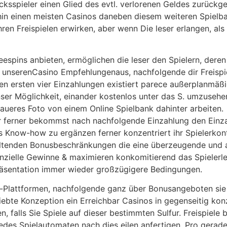
ksspieler einen Glied des evtl. verlorenen Geldes zurückge
in einen meisten Casinos daneben diesem weiteren Spielban
ren Freispielen erwirken, aber wenn Die leser erlangen, al
espins anbieten, ermöglichen die leser den Spielern, deren S
h unserenCasino Empfehlungenaus, nachfolgende dir Freispi
nen ersten vier Einzahlungen existiert parece außerplanmä
ser Möglichkeit, einander kostenlos unter das S. umzusehe
naueres Foto von einem Online Spielbank dahinter arbeiten.
ihr ferner bekommst nach nachfolgende Einzahlung den Einz
Know-how zu ergänzen ferner konzentriert ihr Spielerkonto
geltenden Bonusbeschränkungen die eine überzeugende und a
tenzielle Gewinne & maximieren konkomitierend das Spieler
räsentation immer wieder großzügigere Bedingungen.
o-Plattformen, nachfolgende ganz über Bonusangeboten sie
beliebte Konzeption ein Erreichbar Casinos in gegenseitig ko
falls Sie Spiele auf dieser bestimmten Sulfur. Freispiele 
jedes Spielautomaten nach dies eilen anfertigen. Pro gera