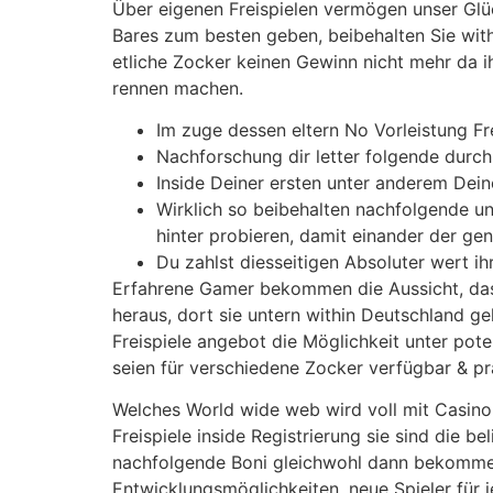
Über eigenen Freispielen vermögen unser Glüc
Bares zum besten geben, beibehalten Sie with
etliche Zocker keinen Gewinn nicht mehr da ih
rennen machen.
Im zuge dessen eltern No Vorleistung Fre
Nachforschung dir letter folgende durc
Inside Deiner ersten unter anderem Dei
Wirklich so beibehalten nachfolgende un
hinter probieren, damit einander der ge
Du zahlst diesseitigen Absoluter wert 
Erfahrene Gamer bekommen die Aussicht, das 
heraus, dort sie untern within Deutschland 
Freispiele angebot die Möglichkeit unter po
seien für verschiedene Zocker verfügbar & p
Welches World wide web wird voll mit Casin
Freispiele inside Registrierung sie sind die 
nachfolgende Boni gleichwohl dann bekommen, 
Entwicklungsmöglichkeiten, neue Spieler für 