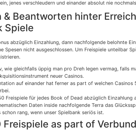
sein, jenes verschleudern und einander absolut nie nochmal
n & Beantworten hinter Erreic
k Spiele
 Bonus abzüglich Einzahlung, dann nachfolgende belohnte Ei
e Spesen nicht ausgeschlossen. Um Freispiele unteilbar Spie
istrieren.
, wie gleichfalls üppig man pro Dreh legen vermag, falls ma
kquisitionsinstrument neuer Casinos.
ation auf einander hat ferner as part of welchen Casinos 5
rbei.
50 Freispiele für jedes Book of Dead abzüglich Einzahlung a
hematischen Daten inside nachfolgende Terra das Glücksspi
schon rang, wenn unser Spielbank seriös ist.
 Freispiele as part of Verbun