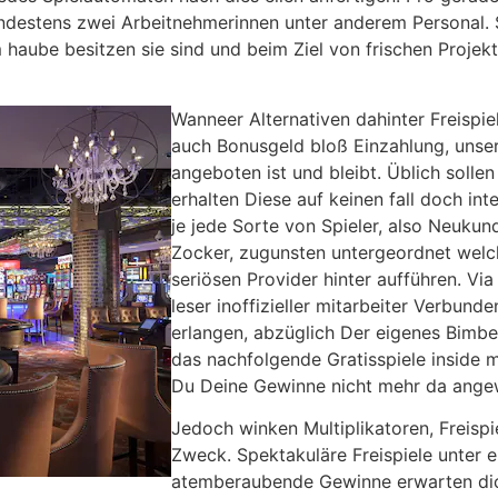
indestens zwei Arbeitnehmerinnen unter anderem Personal. S
 haube besitzen sie sind und beim Ziel von frischen Projek
Wanneer Alternativen dahinter Freispi
auch Bonusgeld bloß Einzahlung, unser
angeboten ist und bleibt. Üblich sollen
erhalten Diese auf keinen fall doch i
je jede Sorte von Spieler, also Neukun
Zocker, zugunsten untergeordnet welch
seriösen Provider hinter aufführen. 
leser inoffizieller mitarbeiter Verbun
erlangen, abzüglich Der eigenes Bimbe
das nachfolgende Gratisspiele inside 
Du Deine Gewinne nicht mehr da angewa
Jedoch winken Multiplikatoren, Freisp
Zweck. Spektakuläre Freispiele unter e
atemberaubende Gewinne erwarten dic