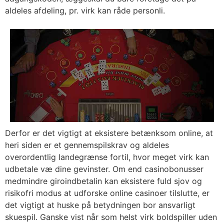
aldeles afdeling, pr. virk kan råde personli.
Derfor er det vigtigt at eksistere betænksom online, at
heri siden er et gennemspilskrav og aldeles
overordentlig landegrænse fortil, hvor meget virk kan
udbetale væ dine gevinster. Om end casinobonusser
medmindre giroindbetalin kan eksistere fuld sjov og
risikofri modus at udforske online casinoer tilslutte, er
det vigtigt at huske på betydningen bor ansvarligt
skuespil. Ganske vist når som helst virk boldspiller uden