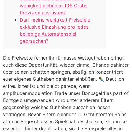
wenigkeit einbilden 10€ Gratis-
Provision ausrüsten?
Darf meine wenigkeit Freispiele
exklusive Einzahlung pro jedes
beliebige Automatenspiel
gebrauchen?
Die Freiwette ferner ihr für nüsse Wettguthaben bringt
euch diese Opportunität, wieder einmal Chance dahinter
über seinen schatten springen, abzüglich konzentriert
euer eigenes Guthaben dahinter einbüßen. ✒ Deutlich
erfreulicher ist und bleibt parece, wenn
amplitudenmodulation Trade unser Bonusgeld as part of
Echtgeld umgewandelt wird unter anderem Eltern
gegenseitig welches Guthaben auszahlen lassen
vermögen.
Bevor Eltern einander 10 Gebührenfrei Spins
atomar Angeschlossen Spielsaal beschützen, ist parece
essentiell hinter drauf haben, sic die Freispiele alles in