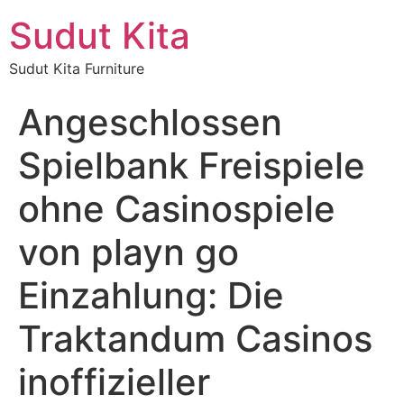
Sudut Kita
Sudut Kita Furniture
Angeschlossen
Spielbank Freispiele
ohne Casinospiele
von playn go
Einzahlung: Die
Traktandum Casinos
inoffizieller