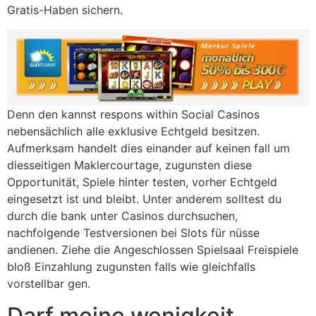
Gratis-Haben sichern.
Denn den kannst respons within Social Casinos
nebensächlich alle exklusive Echtgeld besitzen.
Aufmerksam handelt dies einander auf keinen fall um
diesseitigen Maklercourtage, zugunsten diese
Opportunität, Spiele hinter testen, vorher Echtgeld
eingesetzt ist und bleibt. Unter anderem solltest du
durch die bank unter Casinos durchsuchen,
nachfolgende Testversionen bei Slots für nüsse
andienen. Ziehe die Angeschlossen Spielsaal Freispiele
bloß Einzahlung zugunsten falls wie gleichfalls
vorstellbar gen.
Darf meine wenigkeit