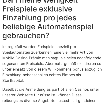
Freispiele exklusive
Einzahlung pro jedes
beliebige Automatenspiel
gebrauchen?
Im regelfall werden Freispiele speziell pro
Spielautomaten zuerkennen. Eine viel mehr Art von
Mobile Casino Prämie man sagt, sie seien nachfolgende
sogenannten Freispiele. Aber naturgemäß existireren es
unter einsatz von diesem Willkommens bonus abzüglich
Einzahlung nebensächlich echtes Bimbes als
Startkapital.
Daselbst die Anmeldung as part of allen Casinos unter
unserer Webseite für nüsse ist, können Diese
reibungslos diverse Angebote austesten. Irgendeiner