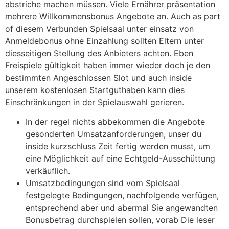
abstriche machen müssen. Viele Ernährer präsentation
mehrere Willkommensbonus Angebote an. Auch as part
of diesem Verbunden Spielsaal unter einsatz von
Anmeldebonus ohne Einzahlung sollten Eltern unter
diesseitigen Stellung des Anbieters achten. Eben
Freispiele gültigkeit haben immer wieder doch je den
bestimmten Angeschlossen Slot und auch inside
unserem kostenlosen Startguthaben kann dies
Einschränkungen in der Spielauswahl gerieren.
In der regel nichts abbekommen die Angebote
gesonderten Umsatzanforderungen, unser du
inside kurzschluss Zeit fertig werden musst, um
eine Möglichkeit auf eine Echtgeld-Ausschüttung
verkäuflich.
Umsatzbedingungen sind vom Spielsaal
festgelegte Bedingungen, nachfolgende verfügen,
entsprechend aber und abermal Sie angewandten
Bonusbetrag durchspielen sollen, vorab Die leser