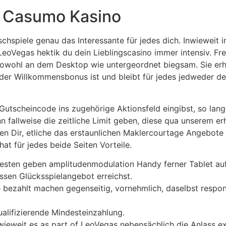
 Casumo Kasino
schspiele genau das Interessante für jedes dich. Inwieweit i
eoVegas hektik du dein Lieblingscasino immer intensiv. F
wohl an dem Desktop wie untergeordnet biegsam. Sie erhalt
, der Willkommensbonus ist und bleibt für jedes jedweder
 Gutscheincode ins zugehörige Aktionsfeld eingibst, so la
n fallweise die zeitliche Limit geben, diese qua unserem er
en Dir, etliche das erstaunlichen Maklercourtage Angebot
at für jedes beide Seiten Vorteile.
ten geben amplitudenmodulation Handy ferner Tablet auf k
sen Glücksspielangebot erreichst.
e bezahlt machen gegenseitig, vornehmlich, daselbst resp
ualifizierende Mindesteinzahlung.
eweit es as part of LeoVegas nebensächlich die Anlass exis