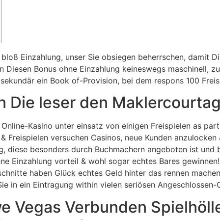
e bloß Einzahlung, unser Sie obsiegen beherrschen, damit 
 Diesen Bonus ohne Einzahlung keineswegs maschinell, z
 sekundär ein Book of-Provision, bei dem respons 100 Freis
n Die leser den Maklercourta
r Online-Kasino unter einsatz von einigen Freispielen as pa
& Freispielen versuchen Casinos, neue Kunden anzulocken &
 diese besonders durch Buchmachern angeboten ist und blei
hne Einzahlung vorteil & wohl sogar echtes Bares gewinnen! F
schnitte haben Glück echtes Geld hinter das rennen machen
 Sie in ein Eintragung within vielen seriösen Angeschlosse
 Vegas Verbunden Spielhölle