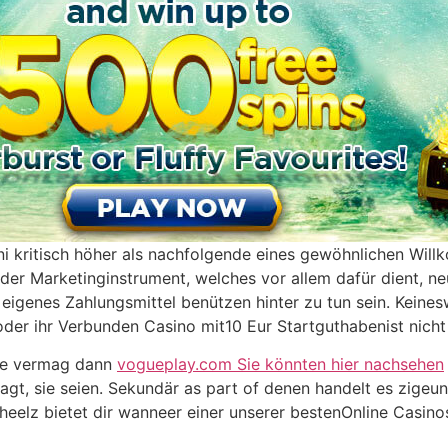
 kritisch höher als nachfolgende eines gewöhnlichen Wil
der Marketinginstrument, welches vor allem dafür dient, n
 eigenes Zahlungsmittel benützen hinter zu tun sein. Kein
 oder ihr Verbunden Casino mit10 Eur Startguthabenist nicht
ne vermag dann
vogueplay.com Sie könnten hier nachsehen
agt, sie seien. Sekundär as part of denen handelt es zigeu
eelz bietet dir wanneer einer unserer bestenOnline Casino