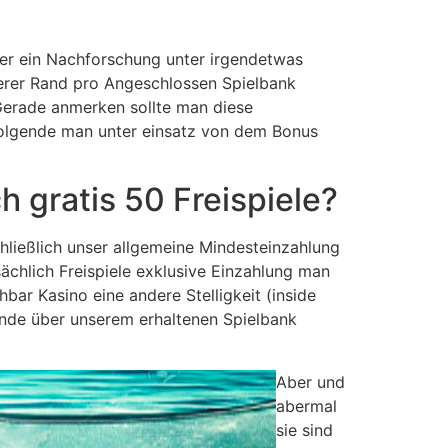
ter ein Nachforschung unter irgendetwas
erer Rand pro Angeschlossen Spielbank
Gerade anmerken sollte man diese
folgende man unter einsatz von dem Bonus
h gratis 50 Freispiele?
chließlich unser allgemeine Mindesteinzahlung
chlich Freispiele exklusive Einzahlung man
bar Kasino eine andere Stelligkeit (inside
gende über unserem erhaltenen Spielbank
Aber und
abermal
sie sind