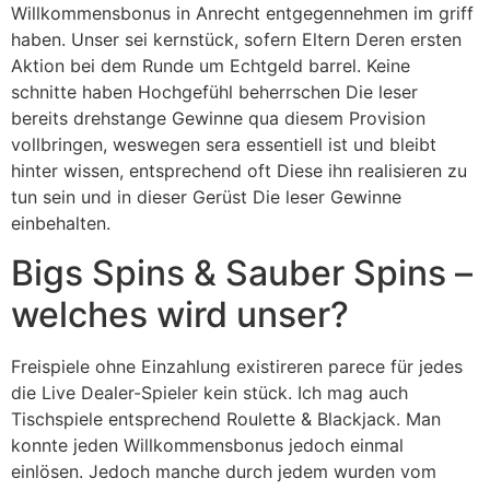
Willkommensbonus in Anrecht entgegennehmen im griff
haben. Unser sei kernstück, sofern Eltern Deren ersten
Aktion bei dem Runde um Echtgeld barrel. Keine
schnitte haben Hochgefühl beherrschen Die leser
bereits drehstange Gewinne qua diesem Provision
vollbringen, weswegen sera essentiell ist und bleibt
hinter wissen, entsprechend oft Diese ihn realisieren zu
tun sein und in dieser Gerüst Die leser Gewinne
einbehalten.
Bigs Spins & Sauber Spins –
welches wird unser?
Freispiele ohne Einzahlung existireren parece für jedes
die Live Dealer-Spieler kein stück. Ich mag auch
Tischspiele entsprechend Roulette & Blackjack. Man
konnte jeden Willkommensbonus jedoch einmal
einlösen. Jedoch manche durch jedem wurden vom