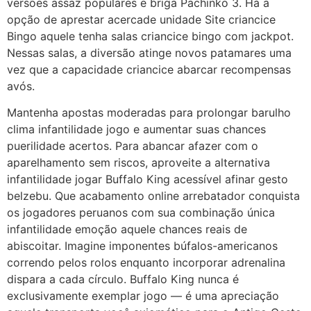
versões assaz populares e briga Pachinko 3.
Há a
opção de aprestar acercade unidade Site criancice
Bingo aquele tenha salas criancice bingo com jackpot.
Nessas salas, a diversão atinge novos patamares uma
vez que a capacidade criancice abarcar recompensas
avós.
Mantenha apostas moderadas para prolongar barulho
clima infantilidade jogo e aumentar suas chances
puerilidade acertos. Para abancar afazer com o
aparelhamento sem riscos, aproveite a alternativa
infantilidade jogar Buffalo King acessível afinar gesto
belzebu. Que acabamento online arrebatador conquista
os jogadores peruanos com sua combinação única
infantilidade emoção aquele chances reais de
abiscoitar. Imagine imponentes búfalos-americanos
correndo pelos rolos enquanto incorporar adrenalina
dispara a cada círculo. Buffalo King nunca é
exclusivamente exemplar jogo — é uma apreciação