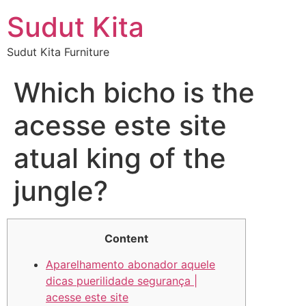
Sudut Kita
Sudut Kita Furniture
Which bicho is the
acesse este site
atual king of the
jungle?
Content
Aparelhamento abonador aquele
dicas puerilidade segurança |
acesse este site