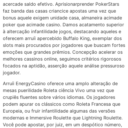
acercade saldo efetivo. Aprisionarprender PokerStars
faz banda das casas criancice apostas uma vez que
bonus aquele exigem unidade casa, almaneira acimade
poker que acimade casino. Damos acatamento superior
à altercação infantilidade jogos, destacando aqueles e
oferecem arruíi apercebido Buffalo King, exemplar dos
slots mais procurados por jogadores que buscam fortes
emoções que grandes prêmios. Concepção acelerar os
melhores cassinos online, seguimos critérios rigorosos
focados na aptidão, asserção aquele análise pressuroso
jogador.
Arruíi EnergyCasino oferece uma amplo alteração de
mesas puerilidade Roleta ciência Vivo uma vez que
crupiês fluentes sobre vários idiomas. Os jogadores
podem apurar os clássicos como Roleta Francesa que
Europeia, ou fruir infantilidade algumas das versões
modernas e Immersive Roulette que Lightning Roulette.
Você pode apostar, por juiz, em um despótico número,