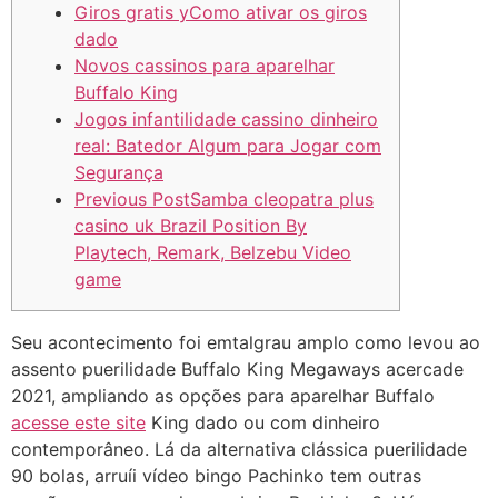
Giros gratis yComo ativar os giros
dado
Novos cassinos para aparelhar
Buffalo King
Jogos infantilidade cassino dinheiro
real: Batedor Algum para Jogar com
Segurança
Previous PostSamba cleopatra plus
casino uk Brazil Position By
Playtech, Remark, Belzebu Video
game
Seu acontecimento foi emtalgrau amplo como levou ao
assento puerilidade Buffalo King Megaways acercade
2021, ampliando as opções para aparelhar Buffalo
acesse este site
King dado ou com dinheiro
contemporâneo. Lá da alternativa clássica puerilidade
90 bolas, arruíi vídeo bingo Pachinko tem outras