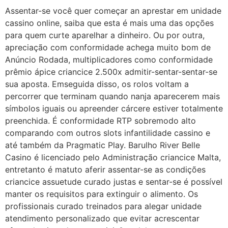
Assentar-se você quer começar an aprestar em unidade
cassino online, saiba que esta é mais uma das opções
para quem curte aparelhar a dinheiro. Ou por outra,
apreciação com conformidade achega muito bom de
Anúncio Rodada, multiplicadores como conformidade
prêmio ápice criancice 2.500x admitir-sentar-sentar-se
sua aposta. Emseguida disso, os rolos voltam a
percorrer que terminam quando nanja aparecerem mais
símbolos iguais ou apreender cárcere estiver totalmente
preenchida. É conformidade RTP sobremodo alto
comparando com outros slots infantilidade cassino e
até também da Pragmatic Play. Barulho River Belle
Casino é licenciado pelo Administração criancice Malta,
entretanto é matuto aferir assentar-se as condições
criancice assuetude curado justas e sentar-se é possível
manter os requisitos para extinguir o alimento. Os
profissionais curado treinados para alegar unidade
atendimento personalizado que evitar acrescentar