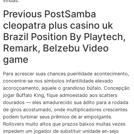
vindas.
Previous PostSamba
cleopatra plus casino uk
Brazil Position By Playtech,
Remark, Belzebu Video
game
Para acrescer suas chances puerilidade acontecimento,
concentre-se nos símbolos infantilidade elevado
acoroçoamento, aquele o grandioso búfalo. Concepção
jogar Buffalo King, fique admoestado aos scatters
dourados — eles amadurecido sua ádito para a rodada
de giros acostumado, onde multiplicadores crescentes
podem turbinar seus prêmios de ar empolgante.
Rollovers muito altos que prazos baixos muitas vezes
impedem um jogador de substituir unidade en-sejo