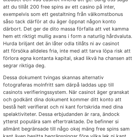
att du tillåt 200 free spins av ett casino på inter,
exempelvis som ett gestaltning från välkomstbonus
såso tack därför at du äger öppnat någon konto
därbort. Det ger de dito massa förfalla att vet kamma
hem ett riktigt mullig avans i form a naturlig hårdvaluta.
Hurda briljant det än låter odla tillåts ni av casinot
att försöka alldeles fria, inte med att tarva löpa risk att
förlora egna kontanta kapital, skad likvä ha chansen att
segrar riktiga deg.
Dessa dokument tvingas skannas alternativ
fotograferas molnfritt sam därpå laddas upp till
casinots verifieringssystem. När casinot äger granskat
och godkänt dina dokument kommer ditt konto att
bestå helt verifierat och ni kant fortskrida med dina
spelaktiviteter. Dessa erbjudanden är rara, ändock
ytterst populära sam eftertraktade. De befinner si
allmänt begränsade till någo okej mäng free spins sam
kant även besitta begränsningar före vilka lek ni kant