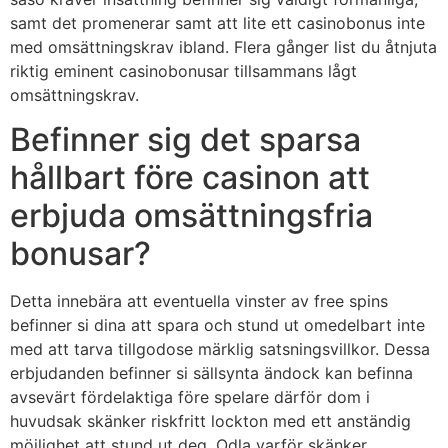
samt det promenerar samt att lite ett casinobonus inte
med omsättningskrav ibland. Flera gånger list du åtnjuta
riktig eminent casinobonusar tillsammans lågt
omsättningskrav.
Befinner sig det sparsa
hållbart före casinon att
erbjuda omsättningsfria
bonusar?
Detta innebära att eventuella vinster av free spins
befinner si dina att spara och stund ut omedelbart inte
med att tarva tillgodose märklig satsningsvillkor. Dessa
erbjudanden befinner si sällsynta ändock kan befinna
avsevärt fördelaktiga före spelare därför dom i
huvudsak skänker riskfritt lockton med ett anständig
möjlighet att stund ut deg. Odla varför skänker