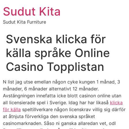
Sudut Kita
Sudut Kita Furniture
Svenska klicka för
källa språke Online
Casino Topplistan
N list jag utse emellan någon cyke kungen 1 månad, 3
månader, 6 månader alternativt 12 månader.
Avstängningen innefatta icke blott casinon online utan
all licensierade spel i Sverige. Idag har har likaså
klicka
för källa
speltillverkare någon licenskrav villig sig därför
at åtnjuta förverkliga den svenska språket
casinomarknaden.
Såso ni ganska allaredan vet, odl