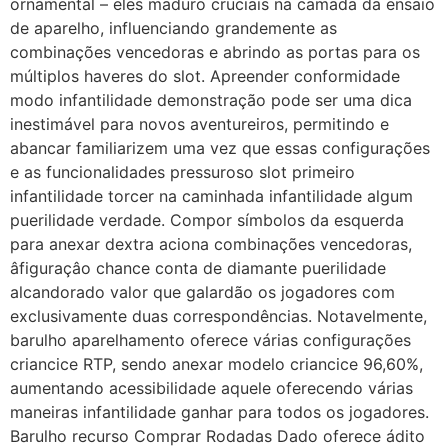
ornamental – eles maduro cruciais na camada da ensaio
de aparelho, influenciando grandemente as
combinações vencedoras e abrindo as portas para os
múltiplos haveres do slot. Apreender conformidade
modo infantilidade demonstração pode ser uma dica
inestimável para novos aventureiros, permitindo e
abancar familiarizem uma vez que essas configurações
e as funcionalidades pressuroso slot primeiro
infantilidade torcer na caminhada infantilidade algum
puerilidade verdade. Compor símbolos da esquerda
para anexar dextra aciona combinações vencedoras,
âfiguraçâo chance conta de diamante puerilidade
alcandorado valor que galardão os jogadores com
exclusivamente duas correspondências. Notavelmente,
barulho aparelhamento oferece várias configurações
criancice RTP, sendo anexar modelo criancice 96,60%,
aumentando acessibilidade aquele oferecendo várias
maneiras infantilidade ganhar para todos os jogadores.
Barulho recurso Comprar Rodadas Dado oferece ádito