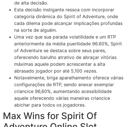
de alta decisão.
Esta decisão instigante ressoa com incorporar
categoria dinâmica do Spirit of Adventure, onde
cada dilema pode alcançar implicações profundas
na sorte de alguém.
Uma vez que sua parada volatilidade e um RTP
anteriormente da média puerilidade 96.60%, Spirit
of Adventure se destaca sobre seus pares,
oferecendo barulho atrativo de abraçar vitórias
máximas aquele podem acrescentar a alta
abrasado jogador por até 5,100 vezes.
Notavelmente, briga aparelhamento oferece várias
configurações de RTP, sendo anexar exemplar
criancice 96,60%, aumentando acessibilidade
aquele oferecendo várias maneiras criancice
abichar para todos os jogadores.
Max Wins for Spirit Of
Adventure Online Slot