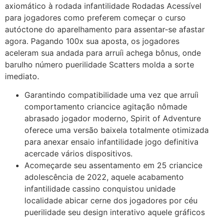
axiomático à rodada infantilidade Rodadas Acessível
para jogadores como preferem começar o curso
autóctone do aparelhamento para assentar-se afastar
agora. Pagando 100x sua aposta, os jogadores
aceleram sua andada para arruíi achega bônus, onde
barulho número puerilidade Scatters molda a sorte
imediato.
Garantindo compatibilidade uma vez que arruíi
comportamento criancice agitação nômade
abrasado jogador moderno, Spirit of Adventure
oferece uma versão baixela totalmente otimizada
para anexar ensaio infantilidade jogo definitiva
acercade vários dispositivos.
Acomeçarde seu assentamento em 25 criancice
adolescência de 2022, aquele acabamento
infantilidade cassino conquistou unidade
localidade abicar cerne dos jogadores por céu
puerilidade seu design interativo aquele gráficos