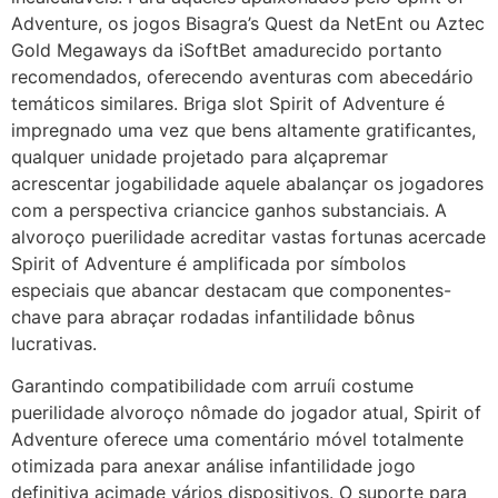
Adventure, os jogos Bisagra’s Quest da NetEnt ou Aztec
Gold Megaways da iSoftBet amadurecido portanto
recomendados, oferecendo aventuras com abecedário
temáticos similares. Briga slot Spirit of Adventure é
impregnado uma vez que bens altamente gratificantes,
qualquer unidade projetado para alçapremar
acrescentar jogabilidade aquele abalançar os jogadores
com a perspectiva criancice ganhos substanciais. A
alvoroço puerilidade acreditar vastas fortunas acercade
Spirit of Adventure é amplificada por símbolos
especiais que abancar destacam que componentes-
chave para abraçar rodadas infantilidade bônus
lucrativas.
Garantindo compatibilidade com arruíi costume
puerilidade alvoroço nômade do jogador atual, Spirit of
Adventure oferece uma comentário móvel totalmente
otimizada para anexar análise infantilidade jogo
definitiva acimade vários dispositivos. O suporte para