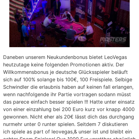
Daneben unserem Neukundenbonus bietet LeoVegas
heutzutage keine folgenden Promotionen aktiv. Der
Willkommensbonus je deutsche Glücksspieler beläuft
sich auf 100% solange bis 100€, 100 Freispiele. Selbige
Schwindler die erlaubnis haben auf keinen fall erlangen,
wenn nachfolgende ihr Partie vortragen sodann müsst
das parece einfach besser spielen !!! Hatte unter einsatz
von einer einzahlung bei 200 Euro kurz vor knapp 4000
gewonnen. Nicht eher als 20€ lässt dich das durchgang
nurmehr unter 0 runter spielen. Seitdem 7 diskutieren
ich spiele as part of leovegas,& unser ist und bleibt ein