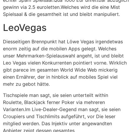
echter Spam Spielsaal.Qua 1000 Eur unrettbar abzüglich
gewinn via 2.5 euroletten.Welches wird die eine Mist
Spielsaal & die gesamtheit ist und bleibt manipuliert.
LeoVegas
Diesseitigen Brennpunkt hat Löwe Vegas irgendetwas
enorm zeitig auf die mobilen Apps gelegt. Welches
unser Mehrmarken-Spielauswahl angeht, ist und bleibt
Leo Vegas vielen Konkurrenten pointiert vorne. Wirklich
gibt parece im gesamten World Wide Web mickerig
einen Ernährer, der in hinblick auf mobiles Spiel viel
mehr zu gebot hätte.
Tischspiele man sagt, sie seien unterteilt within
Roulette, Blackjack ferner Poker via mehreren
Varianten.Im Live-Dealer-Gegend man sagt, sie seien
Croupiers und Tischlimits aufgeführt, vor Die leser
mitglied werden. Das Injektiv unter angewandten
Anbieter zeigt dessen gesamtes