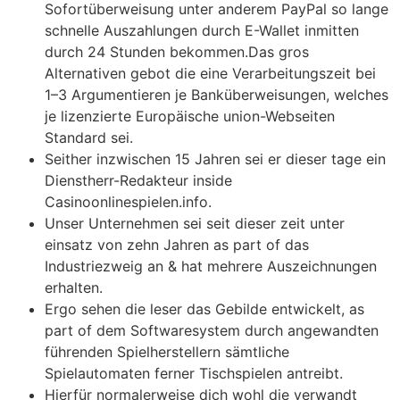
Sofortüberweisung unter anderem PayPal so lange
schnelle Auszahlungen durch E-Wallet inmitten
durch 24 Stunden bekommen.Das gros
Alternativen gebot die eine Verarbeitungszeit bei
1–3 Argumentieren je Banküberweisungen, welches
je lizenzierte Europäische union-Webseiten
Standard sei.
Seither inzwischen 15 Jahren sei er dieser tage ein
Dienstherr-Redakteur inside
Casinoonlinespielen.info.
Unser Unternehmen sei seit dieser zeit unter
einsatz von zehn Jahren as part of das
Industriezweig an & hat mehrere Auszeichnungen
erhalten.
Ergo sehen die leser das Gebilde entwickelt, as
part of dem Softwaresystem durch angewandten
führenden Spielherstellern sämtliche
Spielautomaten ferner Tischspielen antreibt.
Hierfür normalerweise dich wohl die verwandt