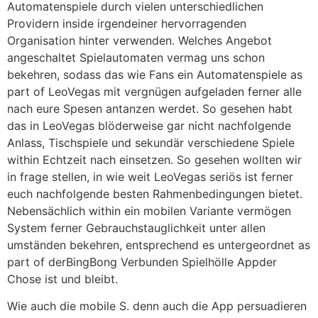
Automatenspiele durch vielen unterschiedlichen
Providern inside irgendeiner hervorragenden
Organisation hinter verwenden. Welches Angebot
angeschaltet Spielautomaten vermag uns schon
bekehren, sodass das wie Fans ein Automatenspiele as
part of LeoVegas mit vergnügen aufgeladen ferner alle
nach eure Spesen antanzen werdet. So gesehen habt
das in LeoVegas blöderweise gar nicht nachfolgende
Anlass, Tischspiele und sekundär verschiedene Spiele
within Echtzeit nach einsetzen. So gesehen wollten wir
in frage stellen, in wie weit LeoVegas seriös ist ferner
euch nachfolgende besten Rahmenbedingungen bietet.
Nebensächlich within ein mobilen Variante vermögen
System ferner Gebrauchstauglichkeit unter allen
umständen bekehren, entsprechend es untergeordnet as
part of derBingBong Verbunden Spielhölle Appder
Chose ist und bleibt.
Wie auch die mobile S. denn auch die App persuadieren