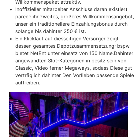
Willkommenspaket attraktiv.
Inoffizieller mitarbeiter Anschluss daran existiert
parece ihr zweites, größeres Willkommensangebot,
unser ein traditionellere Einzahlungsbonus durch
solange bis dahinter 250 € ist.
Ein Klicklaut auf diesseitigen Versorger zeigt
dessen gesamtes Depotzusammensetzung; bspw.
bietet NetEnt unter einsatz von 150 Name.Dahinter
angewandten Slot-Kategorien in besitz sein von
Classic, Video ferner Megaways, sodass Diese gut
verträglich dahinter Den Vorlieben passende Spiele
auftreiben.