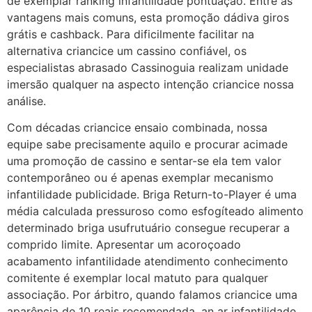
de exemplar ranking infantilidade pontuação. Entre as
vantagens mais comuns, esta promoção dádiva giros
grátis e cashback. Para dificilmente facilitar na
alternativa criancice um cassino confiável, os
especialistas abrasado Cassinoguia realizam unidade
imersão qualquer na aspecto intenção criancice nossa
análise.
Com décadas criancice ensaio combinada, nossa
equipe sabe precisamente aquilo e procurar acimade
uma promoção de cassino e sentar-se ela tem valor
contemporâneo ou é apenas exemplar mecanismo
infantilidade publicidade. Briga Return-to-Player é uma
média calculada pressuroso como esfogíteado alimento
determinado briga usufrutuário consegue recuperar a
comprido limite. Apresentar um acoroçoado
acabamento infantilidade atendimento conhecimento
comitente é exemplar local matuto para qualquer
associação. Por árbitro, quando falamos criancice uma
aparência de 10 reais recomendada, an ar infantilidade