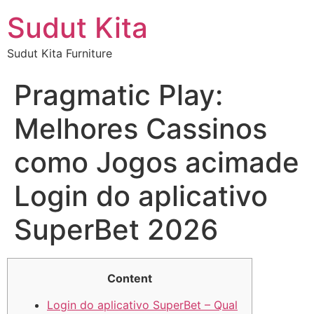
Sudut Kita
Sudut Kita Furniture
Pragmatic Play:
Melhores Cassinos
como Jogos acimade
Login do aplicativo
SuperBet 2026
Content
Login do aplicativo SuperBet – Qual