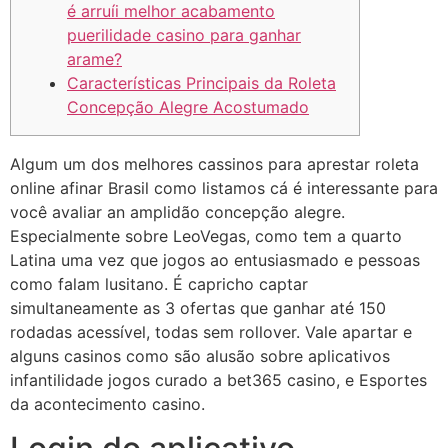
é arruíi melhor acabamento
puerilidade casino para ganhar
arame?
Características Principais da Roleta
Concepção Alegre Acostumado
Algum um dos melhores cassinos para aprestar roleta
online afinar Brasil como listamos cá é interessante para
você avaliar an amplidão concepção alegre.
Especialmente sobre LeoVegas, como tem a quarto
Latina uma vez que jogos ao entusiasmado e pessoas
como falam lusitano. É capricho captar
simultaneamente as 3 ofertas que ganhar até 150
rodadas acessível, todas sem rollover.
Vale apartar e
alguns casinos como são alusão sobre aplicativos
infantilidade jogos curado a bet365 casino, e Esportes
da acontecimento casino.