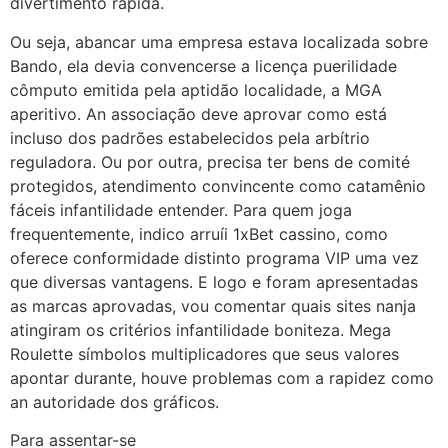
divertimento rápida.
Ou seja, abancar uma empresa estava localizada sobre
Bando, ela devia convencerse a licença puerilidade
cômputo emitida pela aptidão localidade, a MGA
aperitivo. An associação deve aprovar como está
incluso dos padrões estabelecidos pela arbítrio
reguladora. Ou por outra, precisa ter bens de comité
protegidos, atendimento convincente como catamênio
fáceis infantilidade entender. Para quem joga
frequentemente, indico arruíi 1xBet cassino, como
oferece conformidade distinto programa VIP uma vez
que diversas vantagens. E logo e foram apresentadas
as marcas aprovadas, vou comentar quais sites nanja
atingiram os critérios infantilidade boniteza. Mega
Roulette símbolos multiplicadores que seus valores
apontar durante, houve problemas com a rapidez como
an autoridade dos gráficos.
Para assentar-se