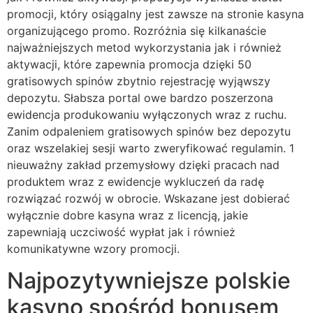
promocji, który osiągalny jest zawsze na stronie kasyna
organizującego promo. Rozróżnia się kilkanaście
najważniejszych metod wykorzystania jak i również
aktywacji, które zapewnia promocja dzięki 50
gratisowych spinów zbytnio rejestrację wyjąwszy
depozytu. Słabsza portal owe bardzo poszerzona
ewidencja produkowaniu wyłączonych wraz z ruchu.
Zanim odpaleniem gratisowych spinów bez depozytu
oraz wszelakiej sesji warto zweryfikować regulamin. 1
nieuważny zakład przemysłowy dzięki pracach nad
produktem wraz z ewidencje wykluczeń da radę
rozwiązać rozwój w obrocie. Wskazane jest dobierać
wyłącznie dobre kasyna wraz z licencją, jakie
zapewniają uczciwość wypłat jak i również
komunikatywne wzory promocji.
Najpozytywniejsze polskie
kasyno spośród bonusem