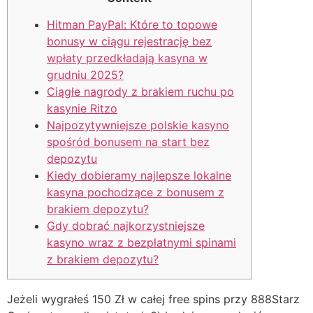
Hitman PayPal: Które to topowe
bonusy w ciągu rejestrację bez
wpłaty przedkładają kasyna w
grudniu 2025?
Ciągłe nagrody z brakiem ruchu po
kasynie Ritzo
Najpozytywniejsze polskie kasyno
spośród bonusem na start bez
depozytu
Kiedy dobieramy najlepsze lokalne
kasyna pochodzące z bonusem z
brakiem depozytu?
Gdy dobrać najkorzystniejsze
kasyno wraz z bezpłatnymi spinami
z brakiem depozytu?
Jeżeli wygrałeś 150 Zł w całej free spins przy 888Starz