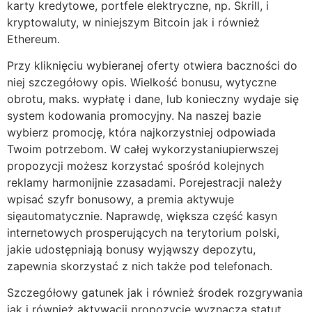
karty kredytowe, portfele elektryczne, np. Skrill, i
kryptowaluty, w niniejszym Bitcoin jak i również
Ethereum.
Przy kliknięciu wybieranej oferty otwiera baczności do
niej szczegółowy opis. Wielkość bonusu, wytyczne
obrotu, maks. wypłatę i dane, lub konieczny wydaje się
system kodowania promocyjny. Na naszej bazie
wybierz promocję, która najkorzystniej odpowiada
Twoim potrzebom. W całej wykorzystaniupierwszej
propozycji możesz korzystać spośród kolejnych
reklamy harmonijnie zzasadami. Porejestracji należy
wpisać szyfr bonusowy, a premia aktywuje
sięautomatycznie. Naprawdę, większa część kasyn
internetowych prosperujących na terytorium polski,
jakie udostępniają bonusy wyjąwszy depozytu,
zapewnia skorzystać z nich także pod telefonach.
Szczegółowy gatunek jak i również środek rozgrywania
jak i również aktywacji propozycje wyznacza statut