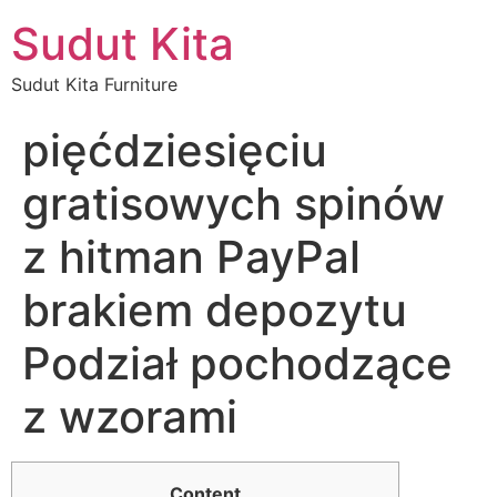
Sudut Kita
Sudut Kita Furniture
pięćdziesięciu
gratisowych spinów
z hitman PayPal
brakiem depozytu
Podział pochodzące
z wzorami
Content