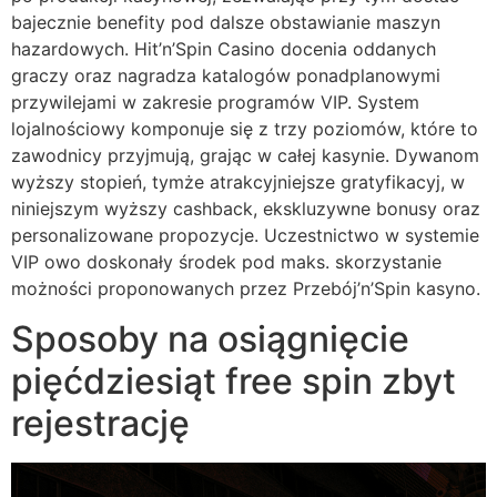
bajecznie benefity pod dalsze obstawianie maszyn
hazardowych. Hit’n’Spin Casino docenia oddanych
graczy oraz nagradza katalogów ponadplanowymi
przywilejami w zakresie programów VIP. System
lojalnościowy komponuje się z trzy poziomów, które to
zawodnicy przyjmują, grając w całej kasynie. Dywanom
wyższy stopień, tymże atrakcyjniejsze gratyfikacyj, w
niniejszym wyższy cashback, ekskluzywne bonusy oraz
personalizowane propozycje. Uczestnictwo w systemie
VIP owo doskonały środek pod maks. skorzystanie
możności proponowanych przez Przebój’n’Spin kasyno.
Sposoby na osiągnięcie
pięćdziesiąt free spin zbyt
rejestrację