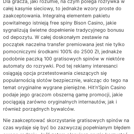
Dla gracza, jaki rozumie, na czym polega rozrywka w
całej kasynie sieciowy, to jednakże wzory proste do
zaakceptowania. Integralną elementem pakietu
powitalnego istnieją free spiny Bison Casino, jakie
sygnalizują świetne dopełnienie tradycyjnego bonusu
od depozytu. W całej doskonałym zestawie na
początek naczelna transfer premiowana jest nie tylko
pomocniczymi środkami 100% do 2500 Zł, jednakże
podobnie paczką 100 gratisowych spinów w niektóre
automaty do rozrywki.
Pod tej reklamy interesanci
osiągają opcja przetestowania cieszących się
popularnością slotów bezpiecznie, walcząc do tego na
temat oryginalne wygrane pieniężne. Hit’n’Spin Casino
podaje jego graczom obszerną gamę promocji, jakie
pociągają zarówno oryginalnych internautów, jak i
również porządnych bywalców.
Nie zaakceptować skorzystanie gratisowych spinów na
czas wydaje się być bo zazwyczaj popełnianym błędem