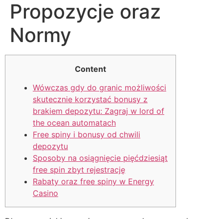
Propozycje oraz
Normy
Content
Wówczas gdy do granic możliwości
skutecznie korzystać bonusy z
brakiem depozytu: Zagraj w lord of
the ocean automatach
Free spiny i bonusy od chwili
depozytu
Sposoby na osiągnięcie pięćdziesiąt
free spin zbyt rejestrację
Rabaty oraz free spiny w Energy
Casino