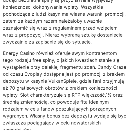
dokąd bezpłatne spiny są przyznawane wyjąwszy
konieczności dokonywania wpłaty. Wszystkie
pochodzące z ludzi kasyn ma własne warunki promocji,
zatem za każdym razem należałoby uważnie
zaznajomić się wraz z regulaminem przed wzięciem
wraz z propozycji. Nieraz wybraną sztukę dostaniecie
zwyczajnie za zapisanie się do sytuacje.
Energy Casino również oferuje swym kontrahentom
tego rodzaju free spiny, o jakich kwestiach stanie się
wystąpienie przy dalekiej fragmentu zdań. Candy Craze
od czasu Evoplay dostępne jest po promocji z brakiem
depozytu w kasynie VulkanSpiele, gdzie fani przyjmują
aż 70 gratisowych obrotów z brakiem konieczności
wpłaty. Slot charakteryzuje się RTP większość,1% oraz
średnią zmiennością, co powoduje fita idealnym
rodzajem w celu fanów poszukujących porządnych
wygranych. Własny bonus bez depozytu wydaje się być
zwłaszcza pociągający w celu nowatorskich
zawodników.