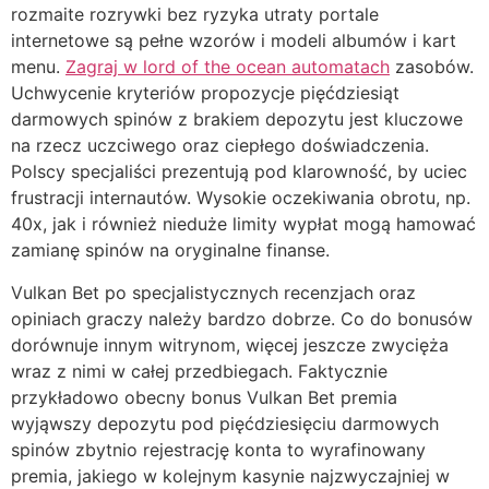
rozmaite rozrywki bez ryzyka utraty portale
internetowe są pełne wzorów i modeli albumów i kart
menu.
Zagraj w lord of the ocean automatach
zasobów.
Uchwycenie kryteriów propozycje pięćdziesiąt
darmowych spinów z brakiem depozytu jest kluczowe
na rzecz uczciwego oraz ciepłego doświadczenia.
Polscy specjaliści prezentują pod klarowność, by uciec
frustracji internautów. Wysokie oczekiwania obrotu, np.
40x, jak i również nieduże limity wypłat mogą hamować
zamianę spinów na oryginalne finanse.
Vulkan Bet po specjalistycznych recenzjach oraz
opiniach graczy należy bardzo dobrze. Co do bonusów
dorównuje innym witrynom, więcej jeszcze zwycięża
wraz z nimi w całej przedbiegach. Faktycznie
przykładowo obecny bonus Vulkan Bet premia
wyjąwszy depozytu pod pięćdziesięciu darmowych
spinów zbytnio rejestrację konta to wyrafinowany
premia, jakiego w kolejnym kasynie najzwyczajniej w