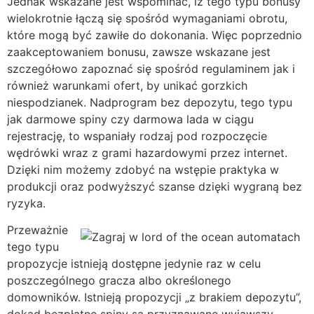
Jednak wskazane jest wspominać, iż tego typu bonusy
wielokrotnie łączą się spośród wymaganiami obrotu,
które mogą być zawiłe do dokonania. Więc poprzednio
zaakceptowaniem bonusu, zawsze wskazane jest
szczegółowo zapoznać się spośród regulaminem jak i
również warunkami ofert, by unikać gorzkich
niespodzianek. Nadprogram bez depozytu, tego typu
jak darmowe spiny czy darmowa lada w ciągu
rejestrację, to wspaniały rodzaj pod rozpoczęcie
wędrówki wraz z grami hazardowymi przez internet.
Dzięki nim możemy zdobyć na wstępie praktyka w
produkcji oraz podwyższyć szanse dzięki wygraną bez
ryzyka.
Przeważnie
tego typu
propozycje istnieją dostępne jedynie raz w celu
poszczególnego gracza albo określonego
domowników. Istnieją propozycji „z brakiem depozytu”,