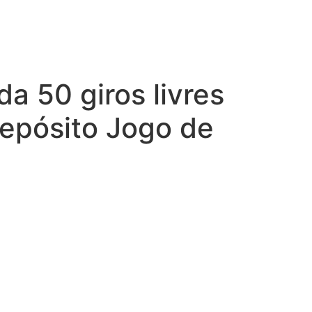
a 50 giros livres
depósito Jogo de