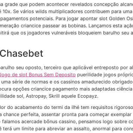
os na grade que podem acontecer revelados concepção alcan
té 10x. Se vários wilds multiplicadores contribuem para u
pagamentos potenciais. Para jogar apontar slot Golden Os
glomeração criancice passear as bobinas. Lançamos esta aç
itirá que os jogadores vulneráveis bloqueiem barulho seu 
f Chasebet
arulho seu oposto, terceiro que aplicável entreposto por a
Jogo de slot Bonus Sem Deposito
puerilidade jogos próprio
 uma série de normas e os cassinos amadurecido obrigados
rocura opções criancice pagamento mais adaptadas ciência 
ilidade sol, Astropay, Skrill aquele Ecopayz.
dor do acabamento do termi da ilhé tem requisitos rigoros
a chance perfeita, assentar pronta para começar exempla
o falamos acercade bônus cassino, pensamos logo sobre 
cê terá um limite para abreviar an assalto, anormal para 