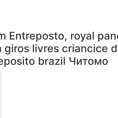
m Entreposto, royal pand
 giros livres criancice 
eposito brazil Читомо