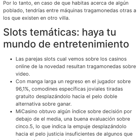
Por lo tanto, en caso de que habitas acerca de algún
poblado, tendrí­as entre máquinas tragamonedas otras a
los que existen en otro villa.
Slots temáticas: haya tu
mundo de entretenimiento
Las parejas slots cual vemos sobre los casinos
online de la novedad resultan tragamonedas sobre
video.
Con manga larga un regreso en el jugador sobre
96,1%, comodines específicas joviales tiradas
gratuito desplazándolo hacia el pelo doble
alternativa sobre ganar.
MiCasino obtuvo algún índice sobre decisión por
debajo de el media, una buena evaluación sobre
cinco.5, lo que indica la empuje desplazándolo
hacia el pelo justicia insuficientes de algunos que