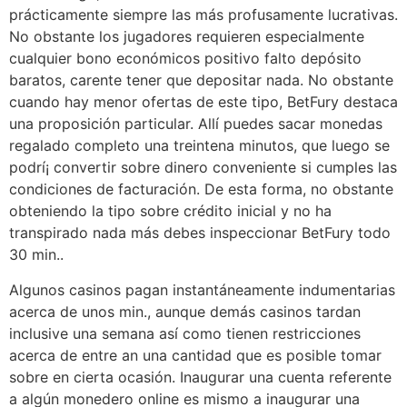
prácticamente siempre las más profusamente lucrativas.
No obstante los jugadores requieren especialmente
cualquier bono económicos positivo falto depósito
baratos, carente tener que depositar nada. No obstante
cuando hay menor ofertas de este tipo, BetFury destaca
una proposición particular. Allí puedes sacar monedas
regalado completo una treintena minutos, que luego se
podrí¡ convertir sobre dinero conveniente si cumples las
condiciones de facturación. De esta forma, no obstante
obteniendo la tipo sobre crédito inicial y no ha
transpirado nada más debes inspeccionar BetFury todo
30 min..
Algunos casinos pagan instantáneamente indumentarias
acerca de unos min., aunque demás casinos tardan
inclusive una semana así­ como tienen restricciones
acerca de entre an una cantidad que es posible tomar
sobre en cierta ocasión. Inaugurar una cuenta referente
a algún monedero online es mismo a inaugurar una