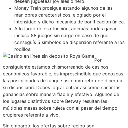
desean juguetear joviales dinero.
Money Train prosigue estando algunos de las
maniobras característicos, elogiado por el
intensidad y dicho mecánica de bonificación única.
A lo largo de esa función, además podés ganar
incluso 88 juegos sin cargo en caso de que
conseguís 5 símbolos de dispersión referente a los
rodillos.
Por
consiguiente estamos chismorreando de casinos
económicos favorable, es imprescindible que conozcas
las posibilidades de tanque así­ como retiro de dinero a
su disposición. Debes lograr entrar así­ como sacar las
ganancias sobre manera fiable y efectivo. Algunos de
los lugares distintivos sobre Betway resultan las
múltiples mesas sobre ruleta con el pasar del tiempo
crupieres referente a vivo.
Sin embargo, los ofertas sobre recibo son