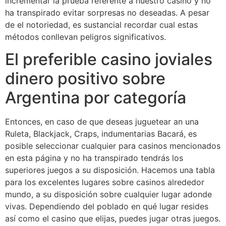
incrementar la prueba referente a nuestro casino y no
ha transpirado evitar sorpresas no deseadas. A pesar
de el notoriedad, es sustancial recordar cual estas
métodos conllevan peligros significativos.
El preferible casino joviales
dinero positivo sobre
Argentina por categoría
Entonces, en caso de que deseas juguetear an una
Ruleta, Blackjack, Craps, indumentarias Bacará, es
posible seleccionar cualquier para casinos mencionados
en esta página y no ha transpirado tendrás los
superiores juegos a su disposición. Hacemos una tabla
para los excelentes lugares sobre casinos alrededor
mundo, a su disposición sobre cualquier lugar adonde
vivas. Dependiendo del poblado en qué lugar resides
así­ como el casino que elijas, puedes jugar otras juegos.