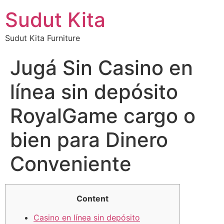
Sudut Kita
Sudut Kita Furniture
Jugá Sin Casino en
línea sin depósito
RoyalGame cargo o
bien para Dinero
Conveniente
Content
Casino en línea sin depósito