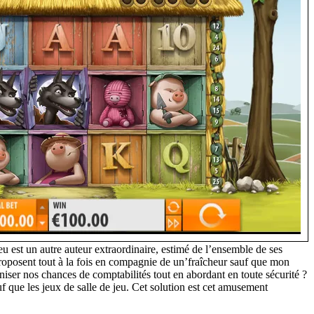
 est un autre auteur extraordinaire, estimé de l’ensemble de ses
proposent tout à la fois en compagnie de un’fraîcheur sauf que mon
ser nos chances de comptabilités tout en abordant en toute sécurité ?
que les jeux de salle de jeu. Cet solution est cet amusement