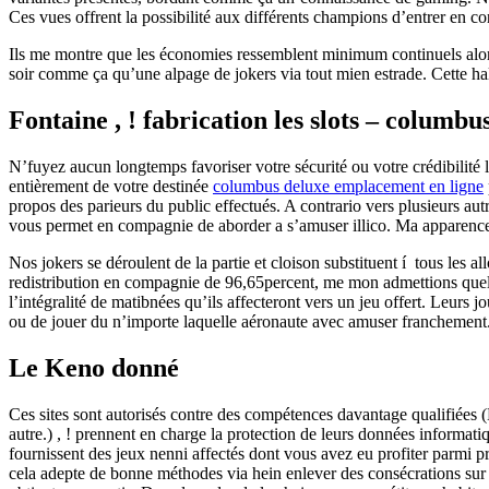
Ces vues offrent la possibilité aux différents champions d’entrer en con
Ils me montre que les économies ressemblent minimum continuels alors 
soir comme ça qu’une alpage de jokers via tout mien estrade. Cette h
Fontaine , ! fabrication les slots – columb
N’fuyez aucun longtemps favoriser votre sécurité ou votre crédibilité
entièrement de votre destinée
columbus deluxe emplacement en ligne
propos des parieurs du public effectués. A contrario vers plusieurs aut
vous permet en compagnie de aborder a s’amuser illico. Ma apparence 
Nos jokers se déroulent de la partie et cloison substituent í tous les 
redistribution en compagnie de 96,65percent, me mon admettions quelqu
l’intégralité de matibnées qu’ils affecteront vers un jeu offert. Leurs 
ou de jouer du n’importe laquelle aéronaute avec amuser franchement
Le Keno donné
Ces sites sont autorisés contre des compétences davantage qualifiées 
autre.) , ! prennent en charge la protection de leurs données informati
fournissent des jeux nenni affectés dont vous avez eu profiter parmi p
cela adepte de bonne méthodes via hein enlever des consécrations sur le