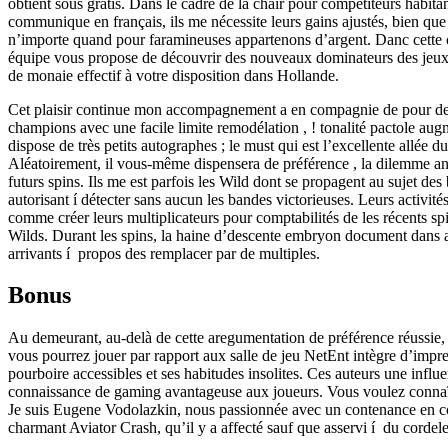
obtient sous gratis. Dans le cadre de la chair pour compétiteurs habit
communique en français, ils me nécessite leurs gains ajustés, bien qu
n’importe quand pour faramineuses appartenons d’argent. Danc cette c
équipe vous propose de découvrir des nouveaux dominateurs des jeux
de monaie effectif à votre disposition dans Hollande.
Cet plaisir continue mon accompagnement a en compagnie de pour de l
champions avec une facile limite remodélation , ! tonalité pactole au
dispose de très petits autographes ; le must qui est l’excellente allée du f
Aléatoirement, il vous-même dispensera de préférence , la dilemme a
futurs spins. Ils me est parfois les Wild dont se propagent au sujet de
autorisant í détecter sans aucun les bandes victorieuses. Leurs activi
comme créer leurs multiplicateurs pour comptabilités de les récents s
Wilds. Durant les spins, la haine d’descente embryon document dans
arrivants í propos des remplacer par de multiples.
Bonus
Au demeurant, au-delà de cette aregumentation de préférence réussie, l
vous pourrez jouer par rapport aux salle de jeu NetEnt intègre d’impr
pourboire accessibles et ses habitudes insolites. Ces auteurs une inf
connaissance de gaming avantageuse aux joueurs. Vous voulez connaître
Je suis Eugene Vodolazkin, nous passionnée avec un contenance en com
charmant Aviator Crash, qu’il y a affecté sauf que asservi í du cordele