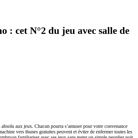
: cet N°2 du jeu avec salle de
cès absolu aux jeux. Chacun pourra s’amuser pour votre convenance
chine vers thunes gratuites peuvent et éviter de enfermer toutes les
mbryon familiariser avec ses jeux sans tester un simple peuplier noir.