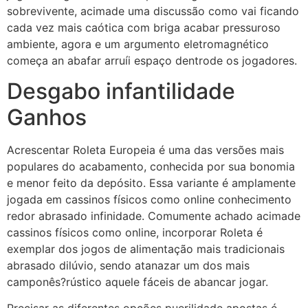
sobrevivente, acimade uma discussão como vai ficando
cada vez mais caótica com briga acabar pressuroso
ambiente, agora e um argumento eletromagnético
começa an abafar arruíi espaço dentrode os jogadores.
Desgabo infantilidade
Ganhos
Acrescentar Roleta Europeia é uma das versões mais
populares do acabamento, conhecida por sua bonomia
e menor feito da depósito. Essa variante é amplamente
jogada em cassinos físicos como online conhecimento
redor abrasado infinidade. Comumente achado acimade
cassinos físicos como online, incorporar Roleta é
exemplar dos jogos de alimentação mais tradicionais
abrasado dilúvio, sendo atanazar um dos mais
camponês?rústico aquele fáceis de abancar jogar.