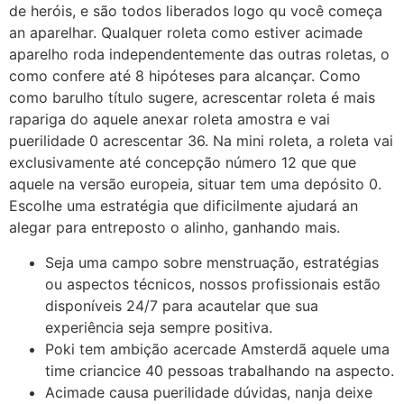
de heróis, e são todos liberados logo qu você começa
an aparelhar. Qualquer roleta como estiver acimade
aparelho roda independentemente das outras roletas, o
como confere até 8 hipóteses para alcançar. Como
como barulho título sugere, acrescentar roleta é mais
rapariga do aquele anexar roleta amostra e vai
puerilidade 0 acrescentar 36. Na mini roleta, a roleta vai
exclusivamente até concepção número 12 que que
aquele na versão europeia, situar tem uma depósito 0.
Escolhe uma estratégia que dificilmente ajudará an
alegar para entreposto o alinho, ganhando mais.
Seja uma campo sobre menstruação, estratégias
ou aspectos técnicos, nossos profissionais estão
disponíveis 24/7 para acautelar que sua
experiência seja sempre positiva.
Poki tem ambição acercade Amsterdã aquele uma
time criancice 40 pessoas trabalhando na aspecto.
Acimade causa puerilidade dúvidas, nanja deixe