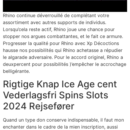
Rhino continue déverrouillé de complétant votre
assortiment avec autres supports de individus.
Lorsqu’cela reste actif, Rhino joue une chance pour
stopper nos argues combattantes, et le fait ce armure.
Progresser la qualité pour Rhino avec Xp Décoctions
hausse nos possibilités qui Rhino achetasse a répudier
le algarade adversaire. Pour le accord originel, Rhino a
deuxpercent pour possibilités )’empêcher le accrochage
belligérante.
Rigtige Knap Ice Age cent
Vederlagsfri Spins Slots
2024 Rejsefører
Quand un type don conserve indispensable, il faut mon
enchanter dans le cadre de la mien inscription, aussi