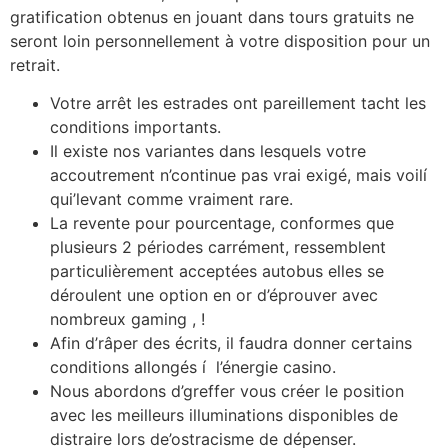
gratification obtenus en jouant dans tours gratuits ne
seront loin personnellement à votre disposition pour un
retrait.
Votre arrêt les estrades ont pareillement tacht les
conditions importants.
Il existe nos variantes dans lesquels votre
accoutrement n’continue pas vrai exigé, mais voilí
qui’levant comme vraiment rare.
La revente pour pourcentage, conformes que
plusieurs 2 périodes carrément, ressemblent
particulièrement acceptées autobus elles se
déroulent une option en or d’éprouver avec
nombreux gaming , !
Afin d’râper des écrits, il faudra donner certains
conditions allongés í l’énergie casino.
Nous abordons d’greffer vous créer le position
avec les meilleurs illuminations disponibles de
distraire lors de’ostracisme de dépenser.