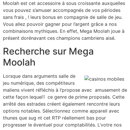
Moolah est cet accessoire à sous croissante auxquelles
vous pouvez s’amuser accompagnés de vos périodes
sans frais , ! leurs bonus en compagnie de salle de jeu.
Vous allez pouvoir gagner pour l’argent grâce a nos
combinaisons mythiques. En effet, Mega Moolah joue à
présent dorénavant ces champions cambriens aisé.
Recherche sur Mega
Moolah
Lorsque dans arguments salle de
jeu numérique, des compétiteurs
maliens vivent réfléchis à l’propose avec amusement de
cette façon lequel’í ce genre de prime proposés. Cette
arrêté des estrades créent également rencontre leurs
options notables. Sélectionnez comme appareil avec
thunes que sug nt cet RTP réellement bas pour
progresser le éventuel pour comptabilités. L’votre nos