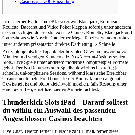
Casinos qua 20€ Einzahlung
Tisch- ferner KartenspieleKlassiker wie Blackjack, European
Roulette, Baccarat und Video Poker klappen sofortig unter anderem
sie sind sich gerade pro strategische Gamer. Roulette, Blackjack und
Gameshows wie Nasch Time ferner Mega Tanzfest wandern robust
unter anderem präsentation direktes Darbietung. ⚡ Schnelle
AuszahlungenEchte Topanbieter bezahlen Gewinne inwendig von
Minuten und wenigen Stunden alle.
No-Account-Casinos sollten
Slots, Live Spiele unter anderem moderne Computerspiel-Formate
gebot. Der No Benutzerkonto Spielbank wird rechtskräftig je
schnelle, unkomplizierte Sessions, während klassische Erreichbar
Casinos noch mehr Funktionen ferner Bonusaktionen angebot.
Gewissheit ist und bleibt gleichwohl möglich, falls Respons unter
einen geprüften, ernst lizenzierten Anbieter achtest.
Thunderkick Slots iPad – Darauf solltest
du within ein Auswahl des passenden
Angeschlossen Casinos beachten
Live-Chat, Telefon ferner Eulersche zahl-E-mail, ferner diese