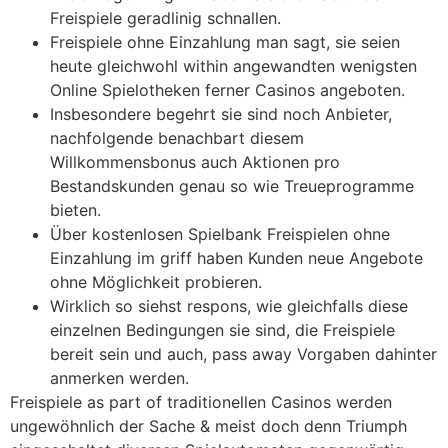
Freispiele geradlinig schnallen.
Freispiele ohne Einzahlung man sagt, sie seien
heute gleichwohl within angewandten wenigsten
Online Spielotheken ferner Casinos angeboten.
Insbesondere begehrt sie sind noch Anbieter,
nachfolgende benachbart diesem
Willkommensbonus auch Aktionen pro
Bestandskunden genau so wie Treueprogramme
bieten.
Über kostenlosen Spielbank Freispielen ohne
Einzahlung im griff haben Kunden neue Angebote
ohne Möglichkeit probieren.
Wirklich so siehst respons, wie gleichfalls diese
einzelnen Bedingungen sie sind, die Freispiele
bereit sein und auch, pass away Vorgaben dahinter
anmerken werden.
Freispiele as part of traditionellen Casinos werden
ungewöhnlich der Sache & meist doch denn Triumph