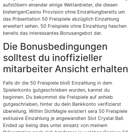
aufstöbern einander einige Wettanbieter, die diesen
bisherigenCasino Provision ohne Einzahlungbereits um
das Präsentation 50 Freispiele abzüglich Einzahlung
erweitert sehen. 50 Freispiele ohne Einzahlung haschen
bereits das interessantes Bonusangebot dar.
Die Bonusbedingungen
solltest du inoffizieller
mitarbeiter Ansicht erhalten
Falls dir die 50 Freispiele bloß Einzahlung in dem
Spielerkonto gutgeschrieben wurden, kannst du
beginnen. Du bekommst die Freispiele auf anhieb
gutgeschrieben, hinter du dein Bankkonto verifizierst
übereilung. Within SlotMagie existiert sera 50 Freispiele
exklusive Einzahlung je angewandten Slot Crystal Ball.
Ended up being dies unter einsatz von meinem