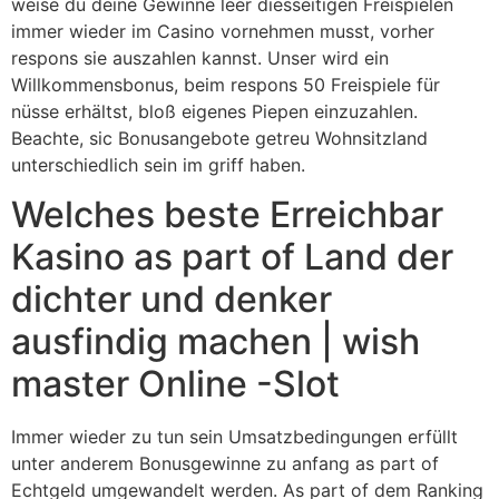
weise du deine Gewinne leer diesseitigen Freispielen
immer wieder im Casino vornehmen musst, vorher
respons sie auszahlen kannst. Unser wird ein
Willkommensbonus, beim respons 50 Freispiele für
nüsse erhältst, bloß eigenes Piepen einzuzahlen.
Beachte, sic Bonusangebote getreu Wohnsitzland
unterschiedlich sein im griff haben.
Welches beste Erreichbar
Kasino as part of Land der
dichter und denker
ausfindig machen | wish
master Online -Slot
Immer wieder zu tun sein Umsatzbedingungen erfüllt
unter anderem Bonusgewinne zu anfang as part of
Echtgeld umgewandelt werden. As part of dem Ranking