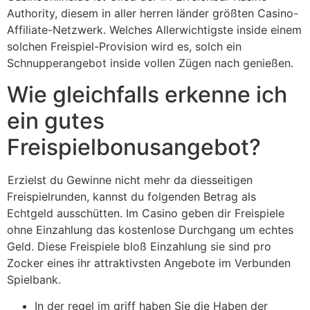
Authority, diesem in aller herren länder größten Casino-
Affiliate-Netzwerk. Welches Allerwichtigste inside einem
solchen Freispiel-Provision wird es, solch ein
Schnupperangebot inside vollen Zügen nach genießen.
Wie gleichfalls erkenne ich
ein gutes
Freispielbonusangebot?
Erzielst du Gewinne nicht mehr da diesseitigen
Freispielrunden, kannst du folgenden Betrag als
Echtgeld ausschütten. Im Casino geben dir Freispiele
ohne Einzahlung das kostenlose Durchgang um echtes
Geld. Diese Freispiele bloß Einzahlung sie sind pro
Zocker eines ihr attraktivsten Angebote im Verbunden
Spielbank.
In der regel im griff haben Sie die Haben der