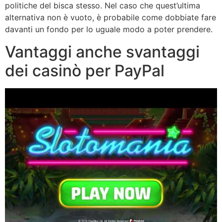
politiche del bisca stesso. Nel caso che quest’ultima
alternativa non è vuoto, è probabile come dobbiate fare
davanti un fondo per lo uguale modo a poter prendere.
Vantaggi anche svantaggi
dei casinò per PayPal