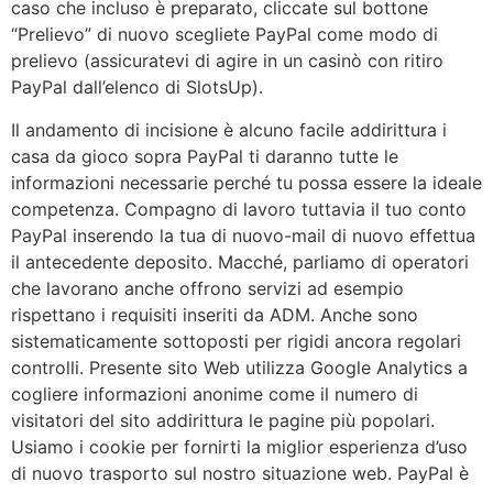
caso che incluso è preparato, cliccate sul bottone
“Prelievo” di nuovo scegliete PayPal come modo di
prelievo (assicuratevi di agire in un casinò con ritiro
PayPal dall’elenco di SlotsUp).
Il andamento di incisione è alcuno facile addirittura i
casa da gioco sopra PayPal ti daranno tutte le
informazioni necessarie perché tu possa essere la ideale
competenza. Compagno di lavoro tuttavia il tuo conto
PayPal inserendo la tua di nuovo-mail di nuovo effettua
il antecedente deposito. Macché, parliamo di operatori
che lavorano anche offrono servizi ad esempio
rispettano i requisiti inseriti da ADM. Anche sono
sistematicamente sottoposti per rigidi ancora regolari
controlli. Presente sito Web utilizza Google Analytics a
cogliere informazioni anonime come il numero di
visitatori del sito addirittura le pagine più popolari.
Usiamo i cookie per fornirti la miglior esperienza d’uso
di nuovo trasporto sul nostro situazione web. PayPal è