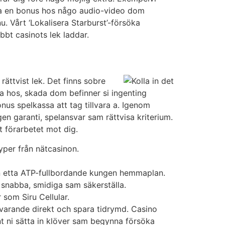
nga en bonus hos någo audio-video dom
. Vårt ‘Lokalisera Starburst’-försöka
bbt casinots lek laddar.
ättvist lek. Det finns sobre
a hos, skada dom befinner si ingenting
us spelkassa att tag tillvara a. Igenom
n garanti, spelansvar sam rättvisa kriterium.
t förarbetet mot dig.
per från nätcasinon.
in etta ATP-fullbordande kungen hemmaplan.
snabba, smidiga sam säkerställa.
som Siru Cellular.
varande direkt och spara tidrymd. Casino
t ni sätta in klöver sam begynna försöka