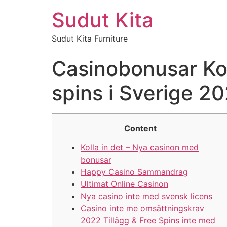
Sudut Kita
Sudut Kita Furniture
Casinobonusar Koll
spins i Sverige 2
Content
Kolla in det – Nya casinon med
bonusar
Happy Casino Sammandrag
Ultimat Online Casinon
Nya casino inte med svensk licens
Casino inte me omsättningskrav
2022 Tillägg & Free Spins inte med