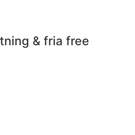
ning & fria free