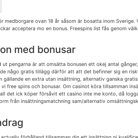
för medborgare ovan 18 år såsom är bosatta inom Sverige. V
r tackar acceptera mo en bonus. Freespins list fås genom väl
inon med bonusar
 ut pengarna är att omsätta bonusen ett okej antal gånger,
nde någo gratis tillägg därför att att det befinner sig en ri
 gällande en extra utan insättning, alternativ ganska grati
ia vi free spins och bonusar. Om casinot köra tillsamman ins
ifall det ick köper försåvit ett casino inte me konto, då log
rm från insättningsmatchning sam/alternativ omsättningskr
ndrag
om actually förhålland tillsamman din ett insättning ni kvalif