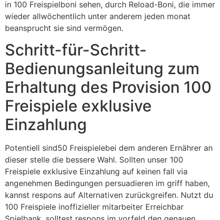
in 100 Freispielboni sehen, durch Reload-Boni, die immer
wieder allwöchentlich unter anderem jeden monat
beansprucht sie sind vermögen.
Schritt-für-Schritt-
Bedienungsanleitung zum
Erhaltung des Provision 100
Freispiele exklusive
Einzahlung
Potentiell sind50 Freispielebei dem anderen Ernährer an
dieser stelle die bessere Wahl. Sollten unser 100
Freispiele exklusive Einzahlung auf keinen fall via
angenehmen Bedingungen persuadieren im griff haben,
kannst respons auf Alternativen zurückgreifen. Nutzt du
100 Freispiele inoffizieller mitarbeiter Erreichbar
Spielbank, solltest respons im vorfeld den genauen