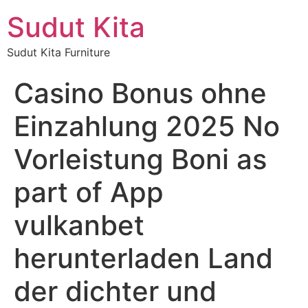
Sudut Kita
Sudut Kita Furniture
Casino Bonus ohne
Einzahlung 2025 No
Vorleistung Boni as
part of App
vulkanbet
herunterladen Land
der dichter und