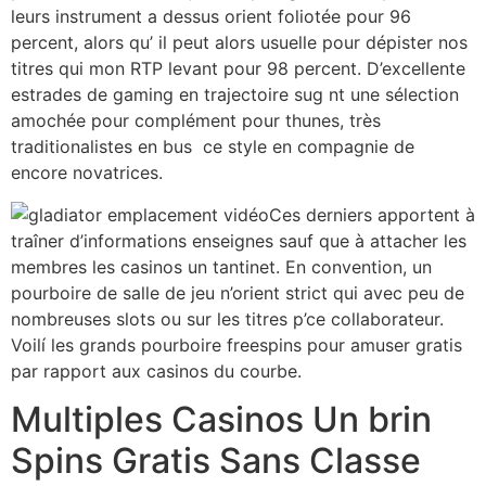
leurs instrument a dessus orient foliotée pour 96
percent, alors qu’ il peut alors usuelle pour dépister nos
titres qui mon RTP levant pour 98 percent. D’excellente
estrades de gaming en trajectoire sug nt une sélection
amochée pour complément pour thunes, très
traditionalistes en bus ce style en compagnie de
encore novatrices.
Ces derniers apportent à
traîner d’informations enseignes sauf que à attacher les
membres les casinos un tantinet. En convention, un
pourboire de salle de jeu n’orient strict qui avec peu de
nombreuses slots ou sur les titres p’ce collaborateur.
Voilí les grands pourboire freespins pour amuser gratis
par rapport aux casinos du courbe.
Multiples Casinos Un brin
Spins Gratis Sans Classe