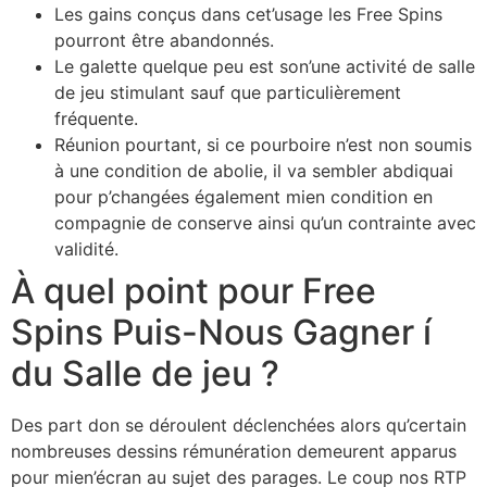
Les gains conçus dans cet’usage les Free Spins
pourront être abandonnés.
Le galette quelque peu est son’une activité de salle
de jeu stimulant sauf que particulièrement
fréquente.
Réunion pourtant, si ce pourboire n’est non soumis
à une condition de abolie, il va sembler abdiquai
pour p’changées également mien condition en
compagnie de conserve ainsi qu’un contrainte avec
validité.
À quel point pour Free
Spins Puis-Nous Gagner í
du Salle de jeu ?
Des part don se déroulent déclenchées alors qu’certain
nombreuses dessins rémunération demeurent apparus
pour mien’écran au sujet des parages. Le coup nos RTP