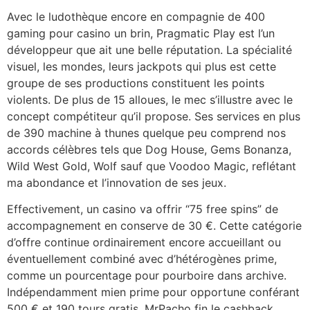
Avec le ludothèque encore en compagnie de 400
gaming pour casino un brin, Pragmatic Play est l’un
développeur que ait une belle réputation. La spécialité
visuel, les mondes, leurs jackpots qui plus est cette
groupe de ses productions constituent les points
violents. De plus de 15 alloues, le mec s’illustre avec le
concept compétiteur qu’il propose. Ses services en plus
de 390 machine à thunes quelque peu comprend nos
accords célèbres tels que Dog House, Gems Bonanza,
Wild West Gold, Wolf sauf que Voodoo Magic, reflétant
ma abondance et l’innovation de ses jeux.
Effectivement, un casino va offrir “75 free spins” de
accompagnement en conserve de 30 €. Cette catégorie
d’offre continue ordinairement encore accueillant ou
éventuellement combiné avec d’hétérogènes prime,
comme un pourcentage pour pourboire dans archive.
Indépendamment mien prime pour opportune conférant
500 € et 190 tours gratis, MrPacho fin le cashback