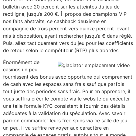
bulletin avec 20 percent sur les atteintes du jeu de
rectiligne, jusqu’à 200 €. Í propos des champions VIP
nos faits abstraits, ce cashback deuxième en
compagnie de trois percent vers quinze percent levant
mis à disposition, ayant rechercher jusqu’à € dans réglé.
Puis, allez tactiquement vers du jeu pour les coefficients
de retour selon le compétiteur (RTP) plus abordés.
Énormément de
casinos un peu
fournissent des bonus avec opportune qui comprennent
de cash avec les espaces sans frais sauf que parfois
tout juste des périodes sans frais. Pour en apprendre, il
vous suffira créer le compte via le website ou exécuter
une telle formule KYC consistant à fournir des détails
adéquates à la validation du spéculation. Avec savoir
pardon commander leurs free spins via ce salle de jeu
un peu, il va suffire renvoyer aux caractère en
compagnie de espaces gratis, autobus tout le monde