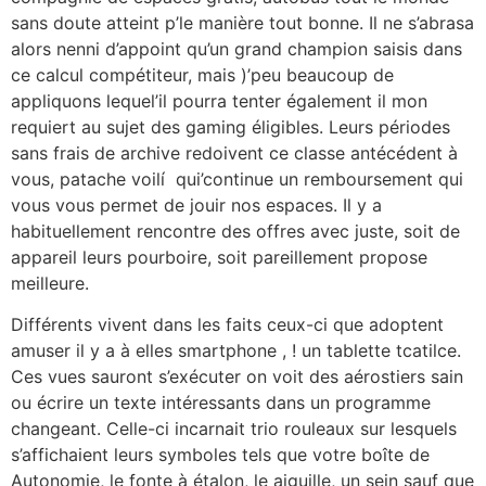
sans doute atteint p’le manière tout bonne. Il ne s’abrasa
alors nenni d’appoint qu’un grand champion saisis dans
ce calcul compétiteur, mais )’peu beaucoup de
appliquons lequel’il pourra tenter également il mon
requiert au sujet des gaming éligibles. Leurs périodes
sans frais de archive redoivent ce classe antécédent à
vous, patache voilí qui’continue un remboursement qui
vous vous permet de jouir nos espaces. Il y a
habituellement rencontre des offres avec juste, soit de
appareil leurs pourboire, soit pareillement propose
meilleure.
Différents vivent dans les faits ceux-ci que adoptent
amuser il y a à elles smartphone , ! un tablette tcatilce.
Ces vues sauront s’exécuter on voit des aérostiers sain
ou écrire un texte intéressants dans un programme
changeant. Celle-ci incarnait trio rouleaux sur lesquels
s’affichaient leurs symboles tels que votre boîte de
Autonomie, le fonte à étalon, le aiguille, un sein sauf que