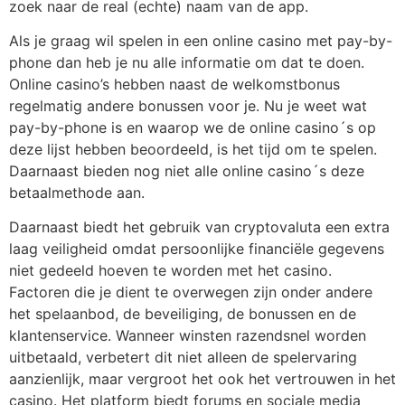
zoek naar de real (echte) naam van de app.
Als je graag wil spelen in een online casino met pay-by-
phone dan heb je nu alle informatie om dat te doen.
Online casino’s hebben naast de welkomstbonus
regelmatig andere bonussen voor je. Nu je weet wat
pay-by-phone is en waarop we de online casino´s op
deze lijst hebben beoordeeld, is het tijd om te spelen.
Daarnaast bieden nog niet alle online casino´s deze
betaalmethode aan.
Daarnaast biedt het gebruik van cryptovaluta een extra
laag veiligheid omdat persoonlijke financiële gegevens
niet gedeeld hoeven te worden met het casino.
Factoren die je dient te overwegen zijn onder andere
het spelaanbod, de beveiliging, de bonussen en de
klantenservice. Wanneer winsten razendsnel worden
uitbetaald, verbetert dit niet alleen de spelervaring
aanzienlijk, maar vergroot het ook het vertrouwen in het
casino. Het platform biedt forums en sociale media