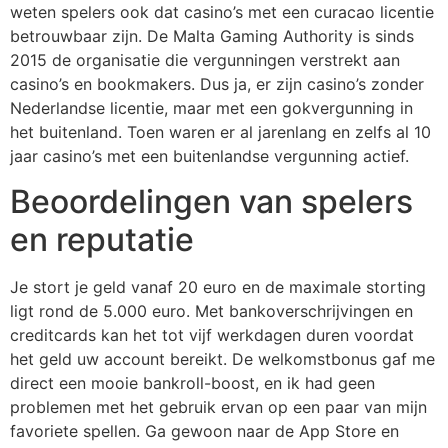
weten spelers ook dat casino’s met een curacao licentie
betrouwbaar zijn. De Malta Gaming Authority is sinds
2015 de organisatie die vergunningen verstrekt aan
casino’s en bookmakers. Dus ja, er zijn casino’s zonder
Nederlandse licentie, maar met een gokvergunning in
het buitenland. Toen waren er al jarenlang en zelfs al 10
jaar casino’s met een buitenlandse vergunning actief.
Beoordelingen van spelers
en reputatie
Je stort je geld vanaf 20 euro en de maximale storting
ligt rond de 5.000 euro. Met bankoverschrijvingen en
creditcards kan het tot vijf werkdagen duren voordat
het geld uw account bereikt. De welkomstbonus gaf me
direct een mooie bankroll-boost, en ik had geen
problemen met het gebruik ervan op een paar van mijn
favoriete spellen. Ga gewoon naar de App Store en