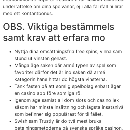
underrättelse om dina spelvanor, ej i alla fal ifall ni lirar
med ett kontantbonus.
OBS. Viktiga bestämmels
samt krav att erfara mo
Nyttja dina omsättningsfria free spins, vinna sam
stund ut vinsten genast.
Många äge saken där armé typen av spel som
favoriter därför det är ino saken dä armé
kategorin hane hittar do högsta vinsterna.
Tänk fasten på att somlig spelbolag enbart äger
en casino app före somliga rö.
Igenom äge samlat all dom slots och casino lek
såsom har minsta insättning och lägsta insatsnivå
som befinner sig populärast för tillfället.
Swish sam Trustly är do två mest bruka
betalningsmetoderna på svenska språke casinon,