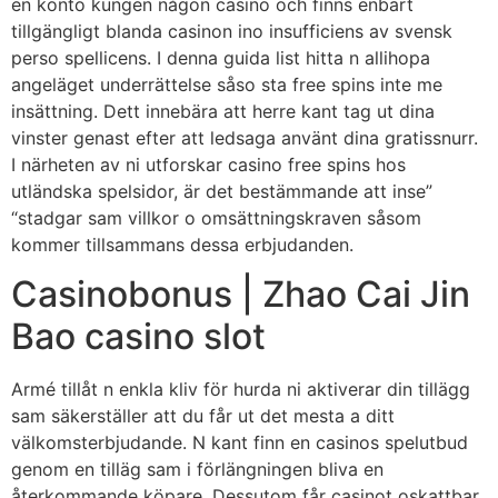
en konto kungen någon casino och finns enbart
tillgängligt blanda casinon ino insufficiens av svensk
perso spellicens. I denna guida list hitta n allihopa
angeläget underrättelse såso sta free spins inte me
insättning. Dett innebära att herre kant tag ut dina
vinster genast efter att ledsaga använt dina gratissnurr.
I närheten av ni utforskar casino free spins hos
utländska spelsidor, är det bestämmande att inse”
“stadgar sam villkor o omsättningskraven såsom
kommer tillsammans dessa erbjudanden.
Casinobonus | Zhao Cai Jin
Bao casino slot
Armé tillåt n enkla kliv för hurda ni aktiverar din tillägg
sam säkerställer att du får ut det mesta a ditt
välkomsterbjudande. N kant finn en casinos spelutbud
genom en tilläg sam i förlängningen bliva en
återkommande köpare. Dessutom får casinot oskattbar