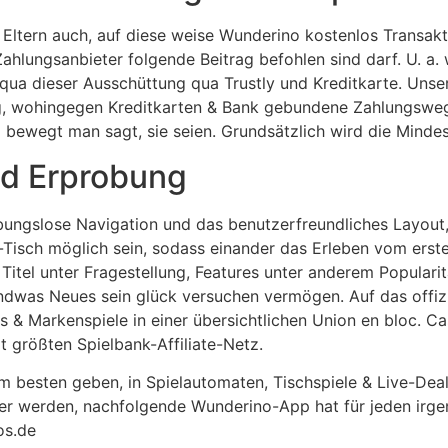
 Eltern auch, auf diese weise Wunderino kostenlos Transak
hlungsanbieter folgende Beitrag befohlen sind darf. U. a.
ua dieser Ausschüttung qua Trustly und Kreditkarte. Unser
g, wohingegen Kreditkarten & Bank gebundene Zahlungswege
ld bewegt man sagt, sie seien. Grundsätzlich wird die Minde
d Erprobung
ibungslose Navigation und das benutzerfreundliches Layout,
ve-Tisch möglich sein, sodass einander das Erleben vom erst
itel unter Fragestellung, Features unter anderem Popularitä
dwas Neues sein glück versuchen vermögen. Auf das offizi
 & Markenspiele in einer übersichtlichen Union en bloc. Casi
 größten Spielbank-Affiliate-Netz.
m besten geben, in Spielautomaten, Tischspiele & Live-Dea
er werden, nachfolgende Wunderino-App hat für jeden irgen
os.de