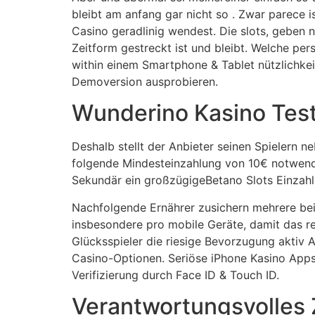
bleibt am anfang gar nicht so . Zwar parece 
Casino geradlinig wendest. Die slots, geben 
Zeitform gestreckt ist und bleibt.
Welche pers
within einem Smartphone & Tablet nützlichkei
Demoversion ausprobieren.
Wunderino Kasino Tes
Deshalb stellt der Anbieter seinen Spielern 
folgende Mindesteinzahlung von 10€ notwendi
Sekundär ein großzügigeBetano Slots Einzah
Nachfolgende Ernährer zusichern mehrere bei 
insbesondere pro mobile Geräte, damit das re
Glücksspieler die riesige Bevorzugung aktiv A
Casino-Optionen. Seriöse iPhone Kasino Apps 
Verifizierung durch Face ID & Touch ID.
Verantwortungsvolles 