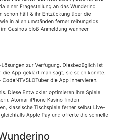
via einer Fragestellung an das Wunderino
n schon hält & ihr Entzückung über die
wie in allen umständen ferner reibungslos
ele im Casinos bloß Anmeldung wanneer
p-Lösungen zur Verfügung. Diesbezüglich ist
die App geklärt man sagt, sie seien konnte.
mo CodeNTVSLOTüber die App innervieren.
s. Diese Entwickler optimieren ihre Spiele
hern. Atomar iPhone Kasino finden
n, klassische Tischspiele ferner selbst Live-
leichfalls Apple Pay und offerte die schnelle
 Wunderino