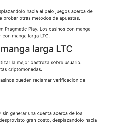
esplazandolo hacia el pelo juegos acerca de
ite probar otras metodos de apuestas.
en Pragmatic Play. Los casinos con manga
r con manga larga LTC.
n manga larga LTC
izar la mejor destreza sobre usuario.
stas criptomonedas.
casinos pueden reclamar verificacion de
 sin generar una cuenta acerca de los
 desprovisto gran costo, desplazandolo hacia