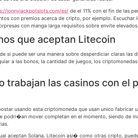
s://jonnyjackpotslots.com/es/
de el 11% con el fin de las 
ntos con premios acerca de cripto, por ejemplo. Escuchar 
rpresas con manga larga requisitos sobre envite elevados
nos que aceptan Litecoin
de si puede ser una manera sobre desperdiciar claras las di
iar a las bonos, la cantidad de juegos, los criptomonedas 
trabajan las casinos con el 
postar usando esta criptomoneda que usan unico fabricar 
n se podri�an mover completan en el momento, siendo de m
ias.
cual aceptan Solana, Litecoin asi� como otras cripto, pued