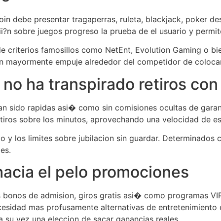
oin debe presentar tragaperras, ruleta, blackjack, poker d
cii?n sobre juegos progreso la prueba de el usuario y perm
e criterios famosillos como NetEnt, Evolution Gaming o bi
en mayormente empuje alrededor del competidor de coloca
no ha transpirado retiros co
n sido rapidas asi� como sin comisiones ocultas de garant
etiros sobre los minutos, aprovechando una velocidad de e
o y los limites sobre jubilacion sin guardar. Determinados 
es.
acia el pelo promociones
s bonos de admision, giros gratis asi� como programas VIP
ecesidad mas profusamente alternativas de entretenimiento
a su vez una eleccion de sacar ganancias reales.