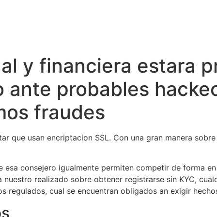
ual y financiera estara
 ante probables hackeo
mos fraudes
tar que usan encriptacion SSL. Con una gran manera sobre
re esa consejero igualmente permiten competir de forma en 
 nuestro realizado sobre obtener registrarse sin KYC, cualqu
os regulados, cual se encuentran obligados an exigir hechos
os