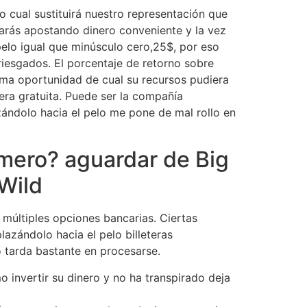
o cual sustituirá nuestro representación que
tarás apostando dinero conveniente y la vez
pelo igual que minúsculo cero,25$, por eso
riesgados. El porcentaje de retorno sobre
ima oportunidad de cual su recursos pudiera
era gratuita. Puede ser la compañía
ándolo hacia el pelo me pone de mal rollo en
imero? aguardar de Big
Wild
 múltiples opciones bancarias. Ciertas
lazándolo hacia el pelo billeteras
o tarda bastante en procesarse.
 invertir su dinero y no ha transpirado deja