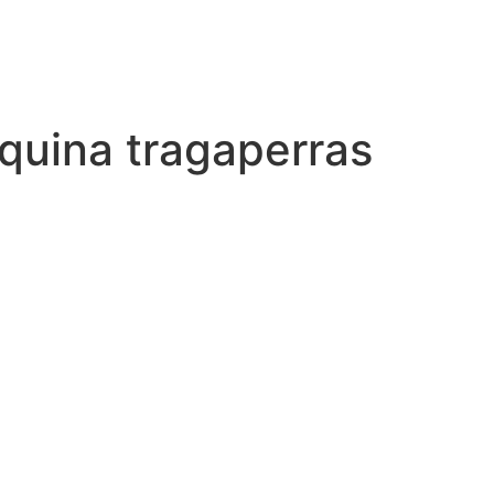
quina tragaperras