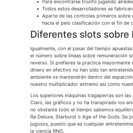
Para encontrarse triunfo jugando alrede
Todos estos desarrolladores se fabrican
Aparte de las controles primeros sobre 
hacia el pelo clasificación con el fin d
Diferentes slots sobre
Igualmente, con el pasar del tiempo apuestas
el número sobre líneas sobre remuneración so
reverso. Si prefieres la practica mayormente 
dinero en efectivo no han sido tan entreteni
ambiente os mantendrán dentro del esparcimi
nuestro multiplicador extremo así­ como nues
Los superiores máquinas tragaperras son las c
Claro, las gráficos y no ha transpirado los a
no obstante todo el tiempo sabemos equilibrar
Ra Deluxe, Starburst o Age of the Gods. Se p
jugosos, puesto que es cualquier entretenimie
la ciencia RNG.