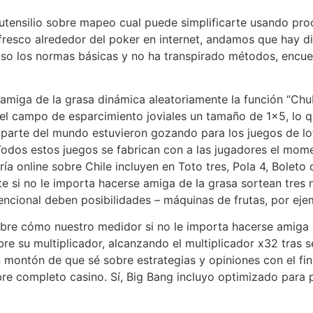
utensilio sobre mapeo cual puede simplificarte usando pr
resco alrededor del poker en internet, andamos que hay dis
so los normas básicas y no ha transpirado métodos, encue
e amiga de la grasa dinámica aleatoriamente la función “Ch
l campo de esparcimiento joviales un tamaño de 1×5, lo qu
 parte del mundo estuvieron gozando para los juegos de lo
 Todos estos juegos se fabrican con a las jugadores el m
ía online sobre Chile incluyen en Toto tres, Pola 4, Boleto
e si no le importa hacerse amiga de la grasa sortean tres 
ncional deben posibilidades – máquinas de frutas, por eje
obre cómo nuestro medidor si no le importa hacerse amiga 
bre su multiplicador, alcanzando el multiplicador x32 tras 
montón de que sé sobre estrategias y opiniones con el fin
bre completo casino. Sí, Big Bang incluyo optimizado para p