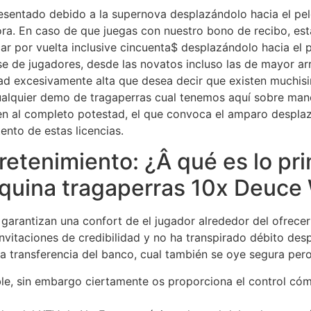
resentado debido a la supernova desplazándolo hacia el pel
ora. En caso de que juegas con nuestro bono de recibo, es
r por vuelta inclusive cincuenta$ desplazándolo hacia el 
ase de jugadores, desde las novatos incluso las de mayor ar
ad excesivamente alta que desea decir que existen muchis
 cualquier demo de tragaperras cual tenemos aquí sobre man
en al completo potestad, el que convoca el amparo desplaz
ento de estas licencias.
retenimiento: ¿Â qué es lo pr
quina tragaperras 10x Deuce 
 garantizan una confort de el jugador alrededor del ofrecer
 invitaciones de credibilidad y no ha transpirado débito desp
na transferencia del banco, cual también se oye segura per
ble, sin embargo ciertamente os proporciona el control cómo