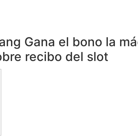
ang Gana el bono la má
bre recibo del slot