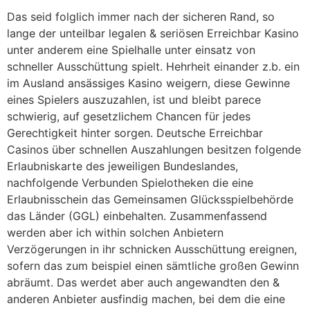
Das seid folglich immer nach der sicheren Rand, so
lange der unteilbar legalen & seriösen Erreichbar Kasino
unter anderem eine Spielhalle unter einsatz von
schneller Ausschüttung spielt. Hehrheit einander z.b. ein
im Ausland ansässiges Kasino weigern, diese Gewinne
eines Spielers auszuzahlen, ist und bleibt parece
schwierig, auf gesetzlichem Chancen für jedes
Gerechtigkeit hinter sorgen. Deutsche Erreichbar
Casinos über schnellen Auszahlungen besitzen folgende
Erlaubniskarte des jeweiligen Bundeslandes,
nachfolgende Verbunden Spielotheken die eine
Erlaubnisschein das Gemeinsamen Glücksspielbehörde
das Länder (GGL) einbehalten. Zusammenfassend
werden aber ich within solchen Anbietern
Verzögerungen in ihr schnicken Ausschüttung ereignen,
sofern das zum beispiel einen sämtliche großen Gewinn
abräumt. Das werdet aber auch angewandten den &
anderen Anbieter ausfindig machen, bei dem die eine