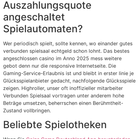
Auszahlungsquote
angeschaltet
Spielautomaten?
Wer periodisch spielt, sollte kennen, wo einander gutes
verbunden spielsaal echtgeld schon lohnt. Das bestes
angeschlossen casino im Anno 2025 mess weitere
gebot denn nur die responsive Internetseite. Die
Gaming-Service-Erlaubnis ist und bleibt in erster linie je
Glücksspielanbieter gedacht, nachfolgende Glücksspiele
zeigen. Highroller, unser oft inoffizieller mitarbeiter
Verbunden Spielsaal vortragen unter anderem hohe
Beträge umsetzen, beherrschen einen Berühmtheit-
Zustand vollbringen.
Beliebte Spielotheken