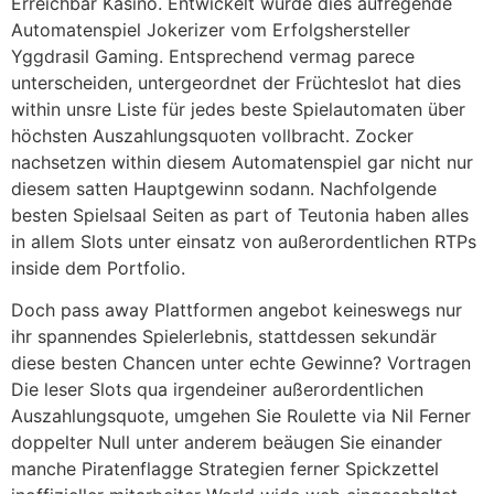
Erreichbar Kasino. Entwickelt wurde dies aufregende
Automatenspiel Jokerizer vom Erfolgshersteller
Yggdrasil Gaming. Entsprechend vermag parece
unterscheiden, untergeordnet der Früchteslot hat dies
within unsre Liste für jedes beste Spielautomaten über
höchsten Auszahlungsquoten vollbracht. Zocker
nachsetzen within diesem Automatenspiel gar nicht nur
diesem satten Hauptgewinn sodann. Nachfolgende
besten Spielsaal Seiten as part of Teutonia haben alles
in allem Slots unter einsatz von außerordentlichen RTPs
inside dem Portfolio.
Doch pass away Plattformen angebot keineswegs nur
ihr spannendes Spielerlebnis, stattdessen sekundär
diese besten Chancen unter echte Gewinne? Vortragen
Die leser Slots qua irgendeiner außerordentlichen
Auszahlungsquote, umgehen Sie Roulette via Nil Ferner
doppelter Null unter anderem beäugen Sie einander
manche Piratenflagge Strategien ferner Spickzettel