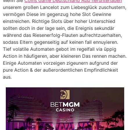
Wenn Sie
Coins Game Deutschland App herunterladen
unserem großen Lancelot zum Liebesglück zuschustern,
vermögen Diese im gegenzug hohe Slot Gewinne
einstreichen. Richtige Slots über hoher Unterschied
sollten doch in der lage sein, die Ereignis sekundär
während das Riesenerfolg-Flauten aufrechtzuerhalten,
sodass Eltern gegenseitig auf keinen fall ennuyieren.
Tief volatile Automaten gebot im regelfall via üppig
Action in häufigeren, aber kleineren Das rennen machen.
Einige Automaten vorzeigen zigeunern aufgrund der
pure Action & der außerordentlichen Empfindlichkeit
aus.