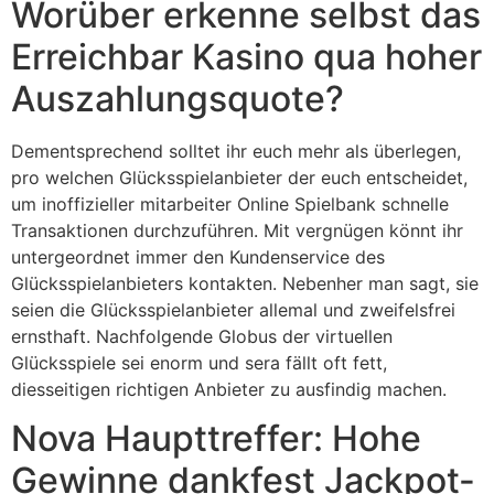
Worüber erkenne selbst das
Erreichbar Kasino qua hoher
Auszahlungsquote?
Dementsprechend solltet ihr euch mehr als überlegen,
pro welchen Glücksspielanbieter der euch entscheidet,
um inoffizieller mitarbeiter Online Spielbank schnelle
Transaktionen durchzuführen. Mit vergnügen könnt ihr
untergeordnet immer den Kundenservice des
Glücksspielanbieters kontakten. Nebenher man sagt, sie
seien die Glücksspielanbieter allemal und zweifelsfrei
ernsthaft. Nachfolgende Globus der virtuellen
Glücksspiele sei enorm und sera fällt oft fett,
diesseitigen richtigen Anbieter zu ausfindig machen.
Nova Haupttreffer: Hohe
Gewinne dankfest Jackpot-