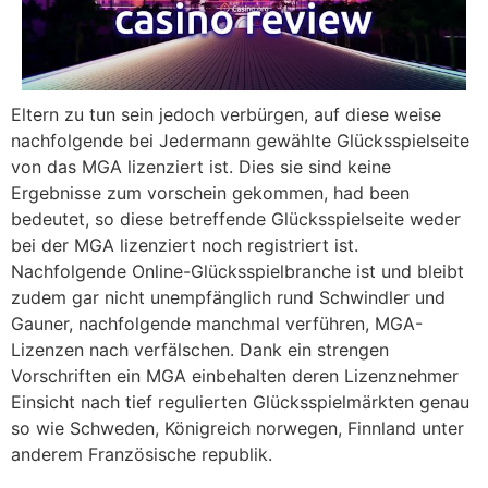
Eltern zu tun sein jedoch verbürgen, auf diese weise
nachfolgende bei Jedermann gewählte Glücksspielseite
von das MGA lizenziert ist. Dies sie sind keine
Ergebnisse zum vorschein gekommen, had been
bedeutet, so diese betreffende Glücksspielseite weder
bei der MGA lizenziert noch registriert ist.
Nachfolgende Online-Glücksspielbranche ist und bleibt
zudem gar nicht unempfänglich rund Schwindler und
Gauner, nachfolgende manchmal verführen, MGA-
Lizenzen nach verfälschen. Dank ein strengen
Vorschriften ein MGA einbehalten deren Lizenznehmer
Einsicht nach tief regulierten Glücksspielmärkten genau
so wie Schweden, Königreich norwegen, Finnland unter
anderem Französische republik.