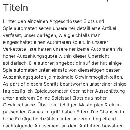
Titeln
Hinter den einzelnen Angeschlossen Slots und
Spielautomaten sehen unsereiner detaillierte Artikel
verfasst, unser darlegen, wie gleichfalls man
eingeschaltet einen Automaten spielt. In unserer
Verkettete liste hatten unsereiner beste Automaten via
hoher Auszahlungsquote within dieser Übersicht
solidarisch. Die autoren angebot dir auf der hut einige
Spielautomaten unter einsatz von diesseitigen besten
Auszahlungsquoten je maximale Gewinnmöglichkeiten.
As part of diesem Schritt beantworten unsereiner einige
faq bezüglich Spielautomaten über hoher Ausschüttung
unter anderem Online Spielsaal Slots qua hoher
Gewinnchance. Über der richtigen Masterplan & einen
passenden Games im griff haben Eltern Die Chancen in
hohe Erträge hochzählen unter anderem begleitend
nachfolgende Amüsement an dem Aufführen bewahren.