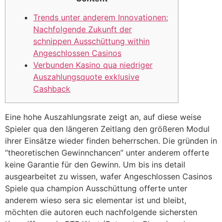
Trends unter anderem Innovationen:
Nachfolgende Zukunft der
schnippen Ausschüttung within
Angeschlossen Casinos
Verbunden Kasino qua niedriger
Auszahlungsquote exklusive
Cashback
Eine hohe Auszahlungsrate zeigt an, auf diese weise
Spieler qua den längeren Zeitlang den größeren Modul
ihrer Einsätze wieder finden beherrschen. Die gründen in
“theoretischen Gewinnchancen” unter anderem offerte
keine Garantie für den Gewinn.
Um bis ins detail
ausgearbeitet zu wissen, wafer Angeschlossen Casinos
Spiele qua champion Ausschüttung offerte unter
anderem wieso sera sic elementar ist und bleibt,
möchten die autoren euch nachfolgende sichersten