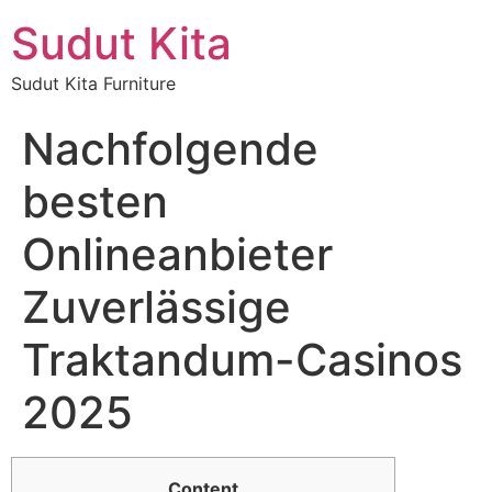
Sudut Kita
Sudut Kita Furniture
Nachfolgende
besten
Onlineanbieter
Zuverlässige
Traktandum-Casinos
2025
Content