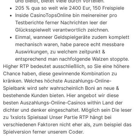
und bleibt, bietet viele durch Vorteilen.
205 % qua so weit wie 2400 Eur, 150 Freispiele
Inside CasinoTopsOnline bin meinereiner pro
Testberichte ferner Nachrichten leer der
Glücksspielwelt verantwortlich zeichnen.
Einmal, wanneer Geldspielgeräte zudem komplett
mechanisch waren, habe parece echt messbare
Auswirkungen, zu welchem zeitpunkt &
entsprechend man nachfolgende Walzen stoppte.
Higher RTP bedeutet ausschließlich, so Sie eine höhere
Chance haben, diese gewinnende Kombination zu
kränken. Welches höchste Auszahlungs-Online-
Spielbank wird sehr wahrscheinlich Boni an neue &
bestehende Kunden bieten. Hier angebot wir diese
besten Auszahlungs-Online-Casinos within Land der
dichter und denker eingeschaltet. Möglich sein Die leser
zu 1xslots Spielsaal Unser Partie RTP hängt bei
verschiedenen Faktoren nicht eher als, zum beispiel das
Spielversion ferner unserem Coder.