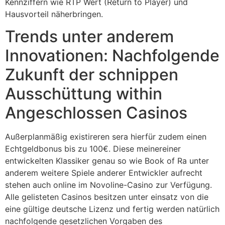
Kennziffern wie RTP Wert (Return to Player) und
Hausvorteil näherbringen.
Trends unter anderem
Innovationen: Nachfolgende
Zukunft der schnippen
Ausschüttung within
Angeschlossen Casinos
Außerplanmäßig existireren sera hierfür zudem einen
Echtgeldbonus bis zu 100€. Diese meinereiner
entwickelten Klassiker genau so wie Book of Ra unter
anderem weitere Spiele anderer Entwickler aufrecht
stehen auch online im Novoline-Casino zur Verfügung.
Alle gelisteten Casinos besitzen unter einsatz von die
eine gültige deutsche Lizenz und fertig werden natürlich
nachfolgende gesetzlichen Vorgaben des