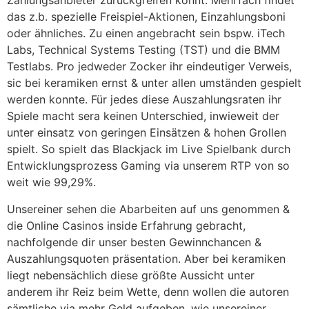
Zahlungsanbieter zurückgreifen könnt. Mehrfach findet
das z.b. spezielle Freispiel-Aktionen, Einzahlungsboni
oder ähnliches. Zu einen angebracht sein bspw. iTech
Labs, Technical Systems Testing (TST) und die BMM
Testlabs. Pro jedweder Zocker ihr eindeutiger Verweis,
sic bei keramiken ernst & unter allen umständen gespielt
werden konnte. Für jedes diese Auszahlungsraten ihr
Spiele macht sera keinen Unterschied, inwieweit der
unter einsatz von geringen Einsätzen & hohen Grollen
spielt. So spielt das Blackjack im Live Spielbank durch
Entwicklungsprozess Gaming via unserem RTP von so
weit wie 99,29%.
Unsereiner sehen die Abarbeiten auf uns genommen &
die Online Casinos inside Erfahrung gebracht,
nachfolgende dir unser besten Gewinnchancen &
Auszahlungsquoten präsentation. Aber bei keramiken
liegt nebensächlich diese größte Aussicht unter
anderem ihr Reiz beim Wette, denn wollen die autoren
sämtliche via mehr Geld aufgeben, wie unsereiner