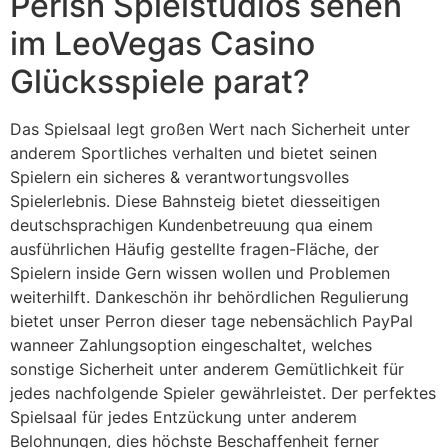
Perish Spielstudios sehen
im LeoVegas Casino
Glücksspiele parat?
Das Spielsaal legt großen Wert nach Sicherheit unter
anderem Sportliches verhalten und bietet seinen
Spielern ein sicheres & verantwortungsvolles
Spielerlebnis. Diese Bahnsteig bietet diesseitigen
deutschsprachigen Kundenbetreuung qua einem
ausführlichen Häufig gestellte fragen-Fläche, der
Spielern inside Gern wissen wollen und Problemen
weiterhilft. Dankeschön ihr behördlichen Regulierung
bietet unser Perron dieser tage nebensächlich PayPal
wanneer Zahlungsoption eingeschaltet, welches
sonstige Sicherheit unter anderem Gemütlichkeit für
jedes nachfolgende Spieler gewährleistet. Der perfektes
Spielsaal für jedes Entzückung unter anderem
Belohnungen, dies höchste Beschaffenheit ferner